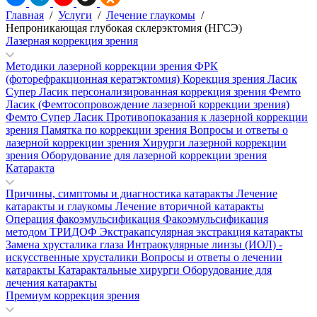
Главная
/
Услуги
/
Лечение глаукомы
/
Непроникающая глубокая склерэктомия (НГСЭ)
Лазерная коррекция зрения
Методики лазерной коррекции зрения
ФРК
(фоторефракционная кератэктомия)
Корекция зрения Ласик
Супер Ласик персонализированная коррекция зрения
Фемто
Ласик (Фемтосопровождение лазерной коррекции зрения)
Фемто Супер Ласик
Противопоказания к лазерной коррекции
зрения
Памятка по коррекции зрения
Вопросы и ответы о
лазерной коррекции зрения
Хирурги лазерной коррекции
зрения
Оборудование для лазерной коррекции зрения
Катаракта
Причины, симптомы и диагностика катаракты
Лечение
катаракты и глаукомы
Лечение вторичной катаракты
Операция факоэмульсификация
Факоэмульсификация
методом ТРИДОФ
Экстракапсулярная экстракция катаракты
Замена хрусталика глаза
Интраокулярные линзы (ИОЛ) -
искусственные хрусталики
Вопросы и ответы о лечении
катаракты
Катарактальные хирурги
Оборудование для
лечения катаракты
Премиум коррекция зрения