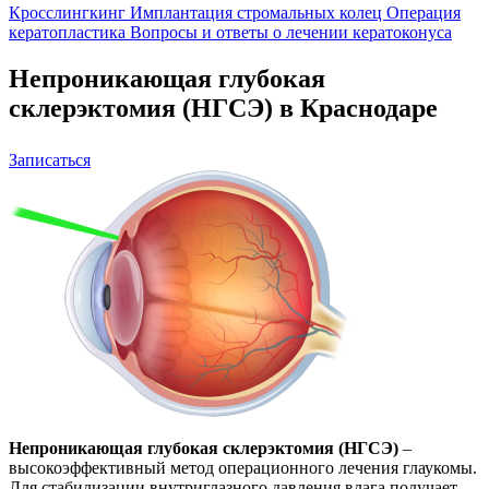
Кросслингкинг
Имплантация стромальных колец
Операция
кератопластика
Вопросы и ответы о лечении кератоконуса
Непроникающая глубокая
склерэктомия (НГСЭ) в Краснодаре
Записаться
Непроникающая глубокая склерэктомия (НГСЭ)
–
высокоэффективный метод операционного лечения глаукомы.
Для стабилизации внутриглазного давления влага получает