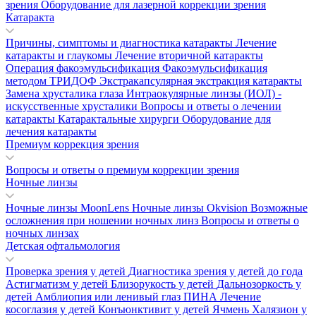
зрения
Оборудование для лазерной коррекции зрения
Катаракта
Причины, симптомы и диагностика катаракты
Лечение
катаракты и глаукомы
Лечение вторичной катаракты
Операция факоэмульсификация
Факоэмульсификация
методом ТРИДОФ
Экстракапсулярная экстракция катаракты
Замена хрусталика глаза
Интраокулярные линзы (ИОЛ) -
искусственные хрусталики
Вопросы и ответы о лечении
катаракты
Катарактальные хирурги
Оборудование для
лечения катаракты
Премиум коррекция зрения
Вопросы и ответы о премиум коррекции зрения
Ночные линзы
Ночные линзы MoonLens
Ночные линзы Okvision
Возможные
осложнения при ношении ночных линз
Вопросы и ответы о
ночных линзах
Детская офтальмология
Проверка зрения у детей
Диагностика зрения у детей до года
Астигматизм у детей
Близорукость у детей
Дальнозоркость у
детей
Амблиопия или ленивый глаз
ПИНА
Лечение
косоглазия у детей
Конъюнктивит у детей
Ячмень
Халязион у