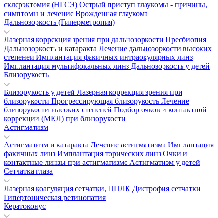
склерэктомия (НГСЭ)
Острый приступ глаукомы - причины,
симптомы и лечение
Врожденная глаукома
Дальнозоркость (Гиперметропия)
Лазерная коррекция зрения при дальнозоркости
Пресбиопия
Дальнозоркость и катаракта
Лечение дальнозоркости высоких
степеней
Имплантация факичных интраокулярных линз
Имплантация мультифокальных линз
Дальнозоркость у детей
Близорукость
Близорукость у детей
Лазерная коррекция зрения при
близорукости
Прогрессирующая близорукость
Лечение
близорукости высоких степеней
Подбор очков и контактной
коррекции (МКЛ) при близорукости
Астигматизм
Астигматизм и катаракта
Лечение астигматизма
Имплантация
факичных линз
Имплантация торических линз
Очки и
контактные линзы при астигматизме
Астигматизм у детей
Сетчатка глаза
Лазерная коагуляция сетчатки, ППЛК
Дистрофия сетчатки
Гипертоническая ретинопатия
Кератоконус