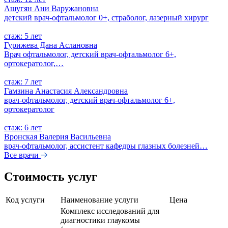
Ашугян Ани Варужановна
детский врач-офтальмолог 0+, страболог, лазерный хирург
стаж: 5 лет
Гурижева Дана Аслановна
Врач офтальмолог, детский врач-офтальмолог 6+,
ортокератолог,…
стаж: 7 лет
Гамзина Анастасия Александровна
врач-офтальмолог, детский врач-офтальмолог 6+,
ортокератолог
стаж: 6 лет
Вронская Валерия Васильевна
врач-офтальмолог, ассистент кафедры глазных болезней…
Все врачи
Стоимость услуг
Код услуги
Наименование услуги
Цена
Комплекс исследований для
диагностики глаукомы