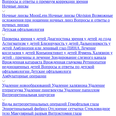
Вопросы и ответы о премиум коррекции зрения
Ночные линзы
Ночные линзы MoonLens
Ночные линзы Okvision
Возможные
осложнения при ношении ночных линз
Вопросы и ответы о
ночных линзах
Детская офтальмология
Проверка зрения у детей
Диагностика зрения у детей до года
Астигматизм у детей
Близорукость у детей
Дальнозоркость у
детей
Амблиопия или ленивый глаз
ПИНА
Лечение
косоглазия у детей
Конъюнктивит у детей
Ячмень
Халязион у
детей - причины и лечение
Зондирование слезного канала
Врожденная катаракта
Врожденная глаукома
Ретинопатия
недоношенных детей
Вопросы и ответы по детской
офтальмологии
Детские офтальмологи
Амбулаторные операции
Удаление новообразований
Удаление халязиона
Удаление
птеригиума
Удаление пингвекулы
Удаление папиллом
Витреоретинальная хирургия
Виды витреоретинальных операций
Гемофтальм глаза
Эпиретинальный фиброз
Отслоение сетчатки
Стекловидное
тело
Макулярный разрыв
Витрэктомия глаза