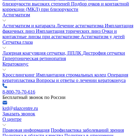
близорукости высоких степеней
Подбор очков и контактной
коррекции (МКЛ) при близорукости
Астигматизм
Астигматизм и катаракта
Лечение астигматизма
Имплантация
факичных линз
Имплантация торических линз
Очки и
контактные линзы при астигматизме
Астигматизм у детей
Сетчатка глаза
Лазерная коагуляция сетчатки, ППЛК
Дистрофия сетчатки
Гипертоническая ретинопатия
Кератоконус
Кросслингкинг
Имплантация стромальных колец
Операция
кератопластика
Вопросы и ответы о лечении кератоконуса
8-800-70-70-616
Бесплатный звонок по России
krd@glazcentre.ru
Заказать звонок
О центре
Правовая информация
Профилактика заболеваний зрения
Политика в области качества
Политика в отношении