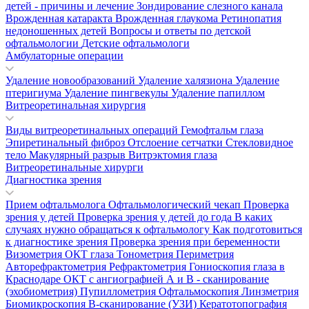
детей - причины и лечение
Зондирование слезного канала
Врожденная катаракта
Врожденная глаукома
Ретинопатия
недоношенных детей
Вопросы и ответы по детской
офтальмологии
Детские офтальмологи
Амбулаторные операции
Удаление новообразований
Удаление халязиона
Удаление
птеригиума
Удаление пингвекулы
Удаление папиллом
Витреоретинальная хирургия
Виды витреоретинальных операций
Гемофтальм глаза
Эпиретинальный фиброз
Отслоение сетчатки
Стекловидное
тело
Макулярный разрыв
Витрэктомия глаза
Витреоретинальные хирурги
Диагностика зрения
Прием офтальмолога
Офтальмологический чекап
Проверка
зрения у детей
Проверка зрения у детей до года
В каких
случаях нужно обращаться к офтальмологу
Как подготовиться
к диагностике зрения
Проверка зрения при беременности
Визометрия
ОКТ глаза
Тонометрия
Периметрия
Авторефрактометрия
Рефрактометрия
Гониоскопия глаза в
Краснодаре
ОКТ с ангиографией
А и В - сканирование
(эхобиометрия)
Пупиллометрия
Офтальмоскопия
Линзметрия
Биомикроскопия
В-сканирование (УЗИ)
Кератотопография