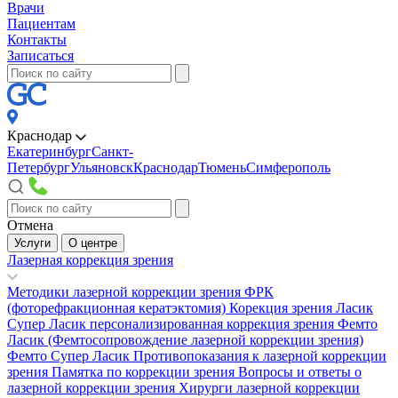
Врачи
Пациентам
Контакты
Записаться
Краснодар
Екатеринбург
Санкт-
Петербург
Ульяновск
Краснодар
Тюмень
Симферополь
Отмена
Услуги
О центре
Лазерная коррекция зрения
Методики лазерной коррекции зрения
ФРК
(фоторефракционная кератэктомия)
Корекция зрения Ласик
Супер Ласик персонализированная коррекция зрения
Фемто
Ласик (Фемтосопровождение лазерной коррекции зрения)
Фемто Супер Ласик
Противопоказания к лазерной коррекции
зрения
Памятка по коррекции зрения
Вопросы и ответы о
лазерной коррекции зрения
Хирурги лазерной коррекции