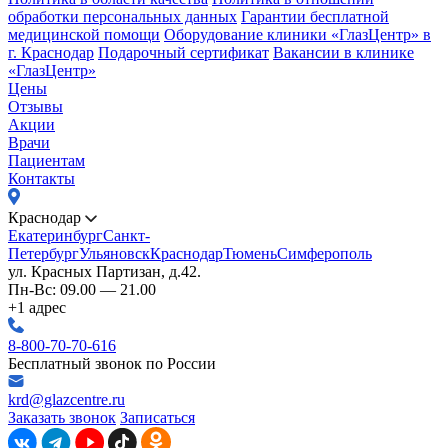
обработки персональных данных
Гарантии бесплатной
медицинской помощи
Оборудование клиники «ГлазЦентр» в
г. Краснодар
Подарочный сертификат
Вакансии в клинике
«ГлазЦентр»
Цены
Отзывы
Акции
Врачи
Пациентам
Контакты
Краснодар
Екатеринбург
Санкт-
Петербург
Ульяновск
Краснодар
Тюмень
Симферополь
ул. Красных Партизан, д.42.
Пн-Вс: 09.00 — 21.00
+1 адрес
8-800-70-70-616
Бесплатный звонок по России
krd@glazcentre.ru
Заказать звонок
Записаться