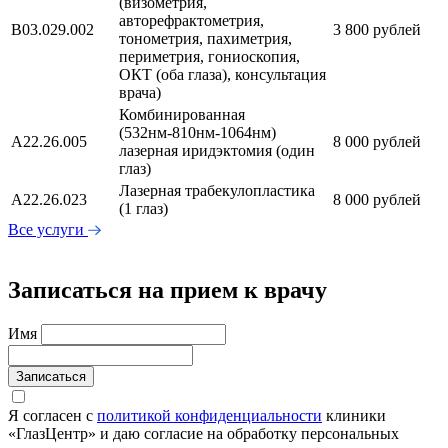
(визометрия,
авторефрактометрия,
В03.029.002
3 800 рублей
тонометрия, пахиметрия,
периметрия, гониоскопия,
ОКТ (оба глаза), консультация
врача)
Комбинированная
(532нм-810нм-1064нм)
А22.26.005
8 000 рублей
лазерная иридэктомия (один
глаз)
Лазерная трабекулопластика
А22.26.023
8 000 рублей
(1 глаз)
Все услуги
Записаться на прием к врачу
Имя
Записаться
Я согласен с
политикой конфиденциальности
клиники
«ГлазЦентр» и даю согласие на обработку персональных