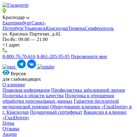
Краснодар
Екатеринбург
Санкт-
Петербург
Ульяновск
Краснодар
Тюмень
Симферополь
ул. Красных Партизан, д.42.
Пн-Вс: 09.00 — 21.00
+1 адрес
8-800-70-70-616
8-861-205-95-95
Перезвоните мне
Версия
для слабовидящих
О клинике
Правовая информация
Профилактика заболеваний зрения
Политика в области качества
Политика в отношении
обработки персональных данных
Гарантии бесплатной
медицинской помощи
Оборудование клиники «ГлазЦентр» в
г. Краснодар
Подарочный сертификат
Вакансии в клинике
«ГлазЦентр»
Цены
Отзывы
Акции