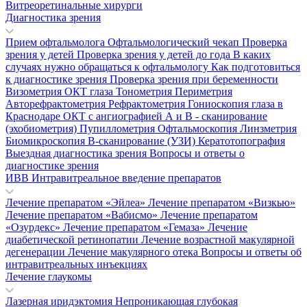
Витреоретинальные хирурги
Диагностика зрения
Прием офтальмолога
Офтальмологический чекап
Проверка
зрения у детей
Проверка зрения у детей до года
В каких
случаях нужно обращаться к офтальмологу
Как подготовиться
к диагностике зрения
Проверка зрения при беременности
Визометрия
ОКТ глаза
Тонометрия
Периметрия
Авторефрактометрия
Рефрактометрия
Гониоскопия глаза в
Краснодаре
ОКТ с ангиографией
А и В - сканирование
(эхобиометрия)
Пупиллометрия
Офтальмоскопия
Линзметрия
Биомикроскопия
В-сканирование (УЗИ)
Кератотопография
Выездная диагностика зрения
Вопросы и ответы о
диагностике зрения
ИВВ Интравитреальное введение препаратов
Лечение препаратом «Эйлеа»
Лечение препаратом «Визкью»
Лечение препаратом «Вабисмо»
Лечение препаратом
«Озурдекс»
Лечение препаратом «Гемаза»
Лечение
диабетической ретинопатии
Лечение возрастной макулярной
дегенерации
Лечение макулярного отека
Вопросы и ответы об
интравитреальных инъекциях
Лечение глаукомы
Лазерная иридэктомия
Непроникающая глубокая