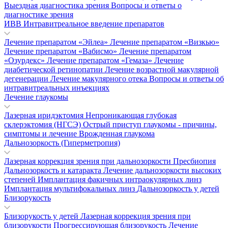
Выездная диагностика зрения
Вопросы и ответы о
диагностике зрения
ИВВ Интравитреальное введение препаратов
Лечение препаратом «Эйлеа»
Лечение препаратом «Визкью»
Лечение препаратом «Вабисмо»
Лечение препаратом
«Озурдекс»
Лечение препаратом «Гемаза»
Лечение
диабетической ретинопатии
Лечение возрастной макулярной
дегенерации
Лечение макулярного отека
Вопросы и ответы об
интравитреальных инъекциях
Лечение глаукомы
Лазерная иридэктомия
Непроникающая глубокая
склерэктомия (НГСЭ)
Острый приступ глаукомы - причины,
симптомы и лечение
Врожденная глаукома
Дальнозоркость (Гиперметропия)
Лазерная коррекция зрения при дальнозоркости
Пресбиопия
Дальнозоркость и катаракта
Лечение дальнозоркости высоких
степеней
Имплантация факичных интраокулярных линз
Имплантация мультифокальных линз
Дальнозоркость у детей
Близорукость
Близорукость у детей
Лазерная коррекция зрения при
близорукости
Прогрессирующая близорукость
Лечение