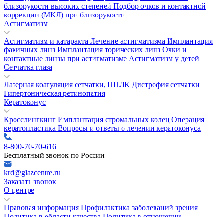
близорукости высоких степеней
Подбор очков и контактной
коррекции (МКЛ) при близорукости
Астигматизм
Астигматизм и катаракта
Лечение астигматизма
Имплантация
факичных линз
Имплантация торических линз
Очки и
контактные линзы при астигматизме
Астигматизм у детей
Сетчатка глаза
Лазерная коагуляция сетчатки, ППЛК
Дистрофия сетчатки
Гипертоническая ретинопатия
Кератоконус
Кросслингкинг
Имплантация стромальных колец
Операция
кератопластика
Вопросы и ответы о лечении кератоконуса
8-800-70-70-616
Бесплатный звонок по России
krd@glazcentre.ru
Заказать звонок
О центре
Правовая информация
Профилактика заболеваний зрения
Политика в области качества
Политика в отношении