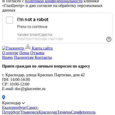
Я согласен с
политикой конфиденциальности
клиники
«ГлазЦентр» и даю согласие на обработку персональных
данных
Карта сайта
О центре
Цены
Отзывы
Врачи
Пациентам
Контакты
Прием граждан по личным вопросам по адресу
г. Краснодар, улица Красных Партизан, дом 42
ПН: 14:00-16:00
CР: 10:00-12:00
E-mail: doc@glazcentre.ru
Краснодар
Екатеринбург
Санкт-
Петербург
Ульяновск
Краснодар
Тюмень
Симферополь