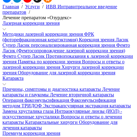
Главная
/
Услуги
/
ИВВ Интравитреальное введение
препаратов
/
Лечение препаратом «Озурдекс»
Лазерная коррекция зрения
Методики лазерной коррекции зрения
ФРК
(фоторефракционная кератэктомия)
Корекция зрения Ласик
Супер Ласик персонализированная коррекция зрения
Фемто
Ласик (Фемтосопровождение лазерной коррекции зрения)
Фемто Супер Ласик
Противопоказания к лазерной коррекции
зрения
Памятка по коррекции зрения
Вопросы и ответы о
лазерной коррекции зрения
Хирурги лазерной коррекции
зрения
Оборудование для лазерной коррекции зрения
Катаракта
Причины, симптомы и диагностика катаракты
Лечение
катаракты и глаукомы
Лечение вторичной катаракты
Операция факоэмульсификация
Факоэмульсификация
методом ТРИДОФ
Экстракапсулярная экстракция катаракты
Замена хрусталика глаза
Интраокулярные линзы (ИОЛ) -
искусственные хрусталики
Вопросы и ответы о лечении
катаракты
Катарактальные хирурги
Оборудование для
лечения катаракты
Премиум коррекция зрения