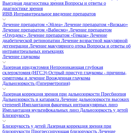
Выездная диагностика зрения
Вопросы и ответы о
диагностике зрения
ИВВ Интравитреальное введение препаратов
Лечение препаратом «Эйлеа»
Лечение препаратом «Визкью»
Лечение препаратом «Вабисмо»
Лечение препаратом
«Озурдекс»
Лечение препаратом «Гемаза»
Лечение
диабетической ретинопатии
Лечение возрастной макулярной
дегенерации
Лечение макулярного отека
Вопросы и ответы об
интравитреальных инъекциях
Лечение глаукомы
Лазерная иридэктомия
Непроникающая глубокая
склерэктомия (НГСЭ)
Острый приступ глаукомы - причины,
симптомы и лечение
Врожденная глаукома
Дальнозоркость (Гиперметропия)
Лазерная коррекция зрения при дальнозоркости
Пресбиопия
Дальнозоркость и катаракта
Лечение дальнозоркости высоких
степеней
Имплантация факичных интраокулярных линз
Имплантация мультифокальных линз
Дальнозоркость у детей
Близорукость
Близорукость у детей
Лазерная коррекция зрения при
близорукости
Прогрессирующая близорукость
Лечение