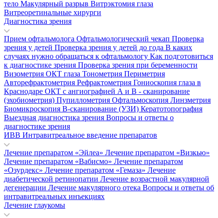
тело
Макулярный разрыв
Витрэктомия глаза
Витреоретинальные хирурги
Диагностика зрения
Прием офтальмолога
Офтальмологический чекап
Проверка
зрения у детей
Проверка зрения у детей до года
В каких
случаях нужно обращаться к офтальмологу
Как подготовиться
к диагностике зрения
Проверка зрения при беременности
Визометрия
ОКТ глаза
Тонометрия
Периметрия
Авторефрактометрия
Рефрактометрия
Гониоскопия глаза в
Краснодаре
ОКТ с ангиографией
А и В - сканирование
(эхобиометрия)
Пупиллометрия
Офтальмоскопия
Линзметрия
Биомикроскопия
В-сканирование (УЗИ)
Кератотопография
Выездная диагностика зрения
Вопросы и ответы о
диагностике зрения
ИВВ Интравитреальное введение препаратов
Лечение препаратом «Эйлеа»
Лечение препаратом «Визкью»
Лечение препаратом «Вабисмо»
Лечение препаратом
«Озурдекс»
Лечение препаратом «Гемаза»
Лечение
диабетической ретинопатии
Лечение возрастной макулярной
дегенерации
Лечение макулярного отека
Вопросы и ответы об
интравитреальных инъекциях
Лечение глаукомы