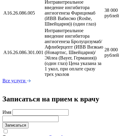
Интравитреальное
введение ингибитора
38 000
А16.26.086.005
ангиогенеза Фарицимаб
рублей
(ИВВ Вабисмо (Roshe,
Швейцария)) (один глаз)
Интравитреальное
введение ингибитора
ангиогенеза Бролуцизумаб/
Афлиберцепт (ИВВ Визкью
28 000
А16.26.086.301.001
(Новартис, Швейцария)/
рублей
Эйлеа (Bayer, Германия))
(один глаз) Цена указана за
1 укол, при оплате сразу
трех уколов
Все услуги
Записаться на прием к врачу
Имя
Записаться