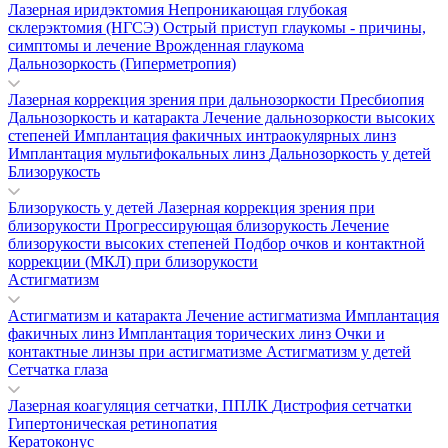
Лазерная иридэктомия
Непроникающая глубокая
склерэктомия (НГСЭ)
Острый приступ глаукомы - причины,
симптомы и лечение
Врожденная глаукома
Дальнозоркость (Гиперметропия)
Лазерная коррекция зрения при дальнозоркости
Пресбиопия
Дальнозоркость и катаракта
Лечение дальнозоркости высоких
степеней
Имплантация факичных интраокулярных линз
Имплантация мультифокальных линз
Дальнозоркость у детей
Близорукость
Близорукость у детей
Лазерная коррекция зрения при
близорукости
Прогрессирующая близорукость
Лечение
близорукости высоких степеней
Подбор очков и контактной
коррекции (МКЛ) при близорукости
Астигматизм
Астигматизм и катаракта
Лечение астигматизма
Имплантация
факичных линз
Имплантация торических линз
Очки и
контактные линзы при астигматизме
Астигматизм у детей
Сетчатка глаза
Лазерная коагуляция сетчатки, ППЛК
Дистрофия сетчатки
Гипертоническая ретинопатия
Кератоконус