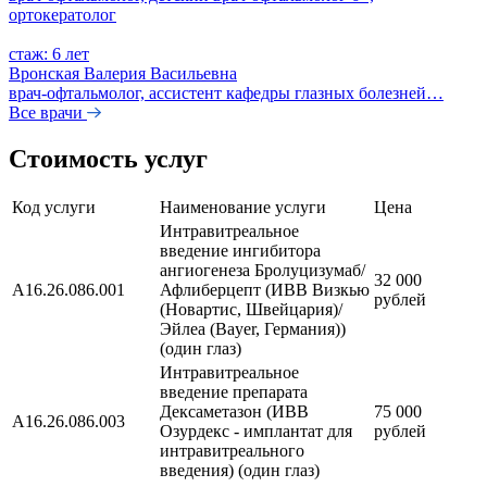
ортокератолог
стаж: 6 лет
Вронская Валерия Васильевна
врач-офтальмолог, ассистент кафедры глазных болезней…
Все врачи
Стоимость услуг
Код услуги
Наименование услуги
Цена
Интравитреальное
введение ингибитора
ангиогенеза Бролуцизумаб/
32 000
А16.26.086.001
Афлиберцепт (ИВВ Визкью
рублей
(Новартис, Швейцария)/
Эйлеа (Bayer, Германия))
(один глаз)
Интравитреальное
введение препарата
Дексаметазон (ИВВ
75 000
А16.26.086.003
Озурдекс - имплантат для
рублей
интравитреального
введения) (один глаз)