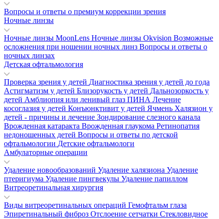
Вопросы и ответы о премиум коррекции зрения
Ночные линзы
Ночные линзы MoonLens
Ночные линзы Okvision
Возможные
осложнения при ношении ночных линз
Вопросы и ответы о
ночных линзах
Детская офтальмология
Проверка зрения у детей
Диагностика зрения у детей до года
Астигматизм у детей
Близорукость у детей
Дальнозоркость у
детей
Амблиопия или ленивый глаз
ПИНА
Лечение
косоглазия у детей
Конъюнктивит у детей
Ячмень
Халязион у
детей - причины и лечение
Зондирование слезного канала
Врожденная катаракта
Врожденная глаукома
Ретинопатия
недоношенных детей
Вопросы и ответы по детской
офтальмологии
Детские офтальмологи
Амбулаторные операции
Удаление новообразований
Удаление халязиона
Удаление
птеригиума
Удаление пингвекулы
Удаление папиллом
Витреоретинальная хирургия
Виды витреоретинальных операций
Гемофтальм глаза
Эпиретинальный фиброз
Отслоение сетчатки
Стекловидное