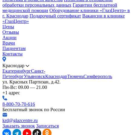
обработки персональных данных
Гарантии бесплатной
медицинской помощи
Оборудование клиники «ГлазЦентр» в
г. Краснодар
Подарочный сертификат
Вакансии в клинике
«ГлазЦентр»
Цены
Отзывы
Акции
Врачи
Пациентам
Контакты
Краснодар
Екатеринбург
Санкт-
Петербург
Ульяновск
Краснодар
Тюмень
Симферополь
ул. Красных Партизан, д.42.
Пн-Вс: 09.00 — 21.00
+1 адрес
8-800-70-70-616
Бесплатный звонок по России
krd@glazcentre.ru
Заказать звонок
Записаться