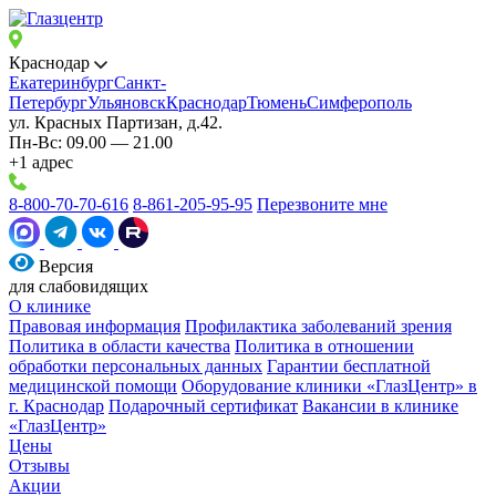
Краснодар
Екатеринбург
Санкт-
Петербург
Ульяновск
Краснодар
Тюмень
Симферополь
ул. Красных Партизан, д.42.
Пн-Вс: 09.00 — 21.00
+1 адрес
8-800-70-70-616
8-861-205-95-95
Перезвоните мне
Версия
для слабовидящих
О клинике
Правовая информация
Профилактика заболеваний зрения
Политика в области качества
Политика в отношении
обработки персональных данных
Гарантии бесплатной
медицинской помощи
Оборудование клиники «ГлазЦентр» в
г. Краснодар
Подарочный сертификат
Вакансии в клинике
«ГлазЦентр»
Цены
Отзывы
Акции