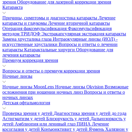
зрения
Оборудование для лазерной коррекции зрения
Катаракта
Причины, симптомы и диагностика катаракты
Лечение
катаракты и глаукомы
Лечение вторичной катаракты
Операция факоэмульсификация
Факоэмульсификация
методом ТРИДОФ
Экстракапсулярная экстракция катаракты
Замена хрусталика глаза
Интраокулярные линзы (ИОЛ) -
искусственные хрусталики
Вопросы и ответы о лечении
катаракты
Катарактальные хирурги
Оборудование для
лечения катаракты
Премиум коррекция зрения
Вопросы и ответы о премиум коррекции зрения
Ночные линзы
Ночные линзы MoonLens
Ночные линзы Okvision
Возможные
осложнения при ношении ночных линз
Вопросы и ответы о
ночных линзах
Детская офтальмология
Проверка зрения у детей
Диагностика зрения у детей до года
Астигматизм у детей
Близорукость у детей
Дальнозоркость у
детей
Амблиопия или ленивый глаз
ПИНА
Лечение
косоглазия у детей
Конъюнктивит у детей
Ячмень
Халязион у