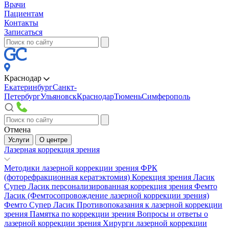
Врачи
Пациентам
Контакты
Записаться
Краснодар
Екатеринбург
Санкт-
Петербург
Ульяновск
Краснодар
Тюмень
Симферополь
Отмена
Услуги
О центре
Лазерная коррекция зрения
Методики лазерной коррекции зрения
ФРК
(фоторефракционная кератэктомия)
Корекция зрения Ласик
Супер Ласик персонализированная коррекция зрения
Фемто
Ласик (Фемтосопровождение лазерной коррекции зрения)
Фемто Супер Ласик
Противопоказания к лазерной коррекции
зрения
Памятка по коррекции зрения
Вопросы и ответы о
лазерной коррекции зрения
Хирурги лазерной коррекции