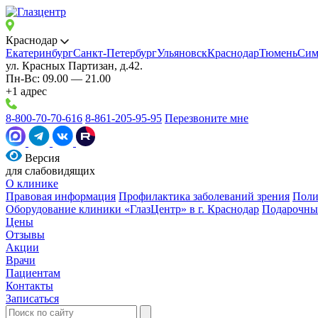
Краснодар
Екатеринбург
Санкт-Петербург
Ульяновск
Краснодар
Тюмень
Сим
ул. Красных Партизан, д.42.
Пн-Вс: 09.00 — 21.00
+1 адрес
8-800-70-70-616
8-861-205-95-95
Перезвоните мне
Версия
для слабовидящих
О клинике
Правовая информация
Профилактика заболеваний зрения
Поли
Оборудование клиники «ГлазЦентр» в г. Краснодар
Подарочны
Цены
Отзывы
Акции
Врачи
Пациентам
Контакты
Записаться