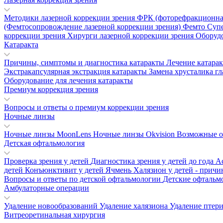
Методики лазерной коррекции зрения
ФРК (фоторефракционна
(Фемтосопровождение лазерной коррекции зрения)
Фемто Суп
коррекции зрения
Хирурги лазерной коррекции зрения
Оборудо
Катаракта
Причины, симптомы и диагностика катаракты
Лечение катара
Экстракапсулярная экстракция катаракты
Замена хрусталика гл
Оборудование для лечения катаракты
Премиум коррекция зрения
Вопросы и ответы о премиум коррекции зрения
Ночные линзы
Ночные линзы MoonLens
Ночные линзы Okvision
Возможные о
Детская офтальмология
Проверка зрения у детей
Диагностика зрения у детей до года
А
детей
Конъюнктивит у детей
Ячмень
Халязион у детей - прич
Вопросы и ответы по детской офтальмологии
Детские офтальм
Амбулаторные операции
Удаление новообразований
Удаление халязиона
Удаление птер
Витреоретинальная хирургия