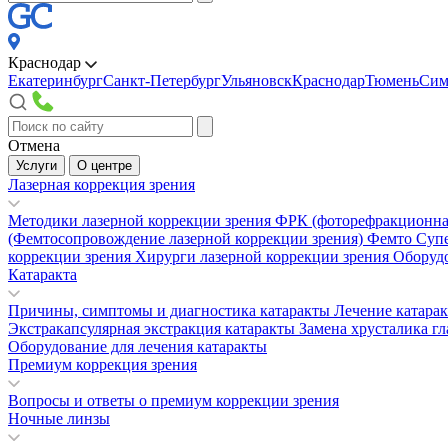
Краснодар
Екатеринбург
Санкт-Петербург
Ульяновск
Краснодар
Тюмень
Сим
Отмена
Услуги
О центре
Лазерная коррекция зрения
Методики лазерной коррекции зрения
ФРК (фоторефракционна
(Фемтосопровождение лазерной коррекции зрения)
Фемто Суп
коррекции зрения
Хирурги лазерной коррекции зрения
Оборудо
Катаракта
Причины, симптомы и диагностика катаракты
Лечение катара
Экстракапсулярная экстракция катаракты
Замена хрусталика гл
Оборудование для лечения катаракты
Премиум коррекция зрения
Вопросы и ответы о премиум коррекции зрения
Ночные линзы