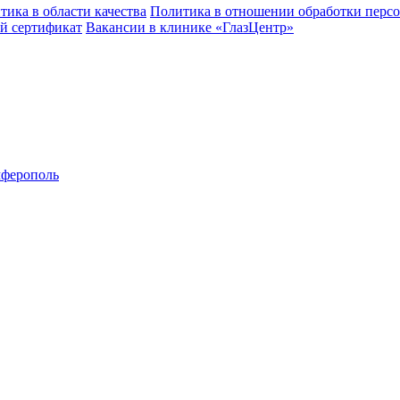
тика в области качества
Политика в отношении обработки перс
й сертификат
Вакансии в клинике «ГлазЦентр»
ферополь