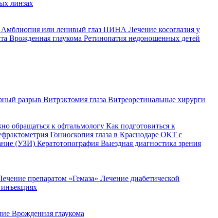
ых линзах
й
Амблиопия или ленивый глаз
ПИНА
Лечение косоглазия у
кта
Врожденная глаукома
Ретинопатия недоношенных детей
рный разрыв
Витрэктомия глаза
Витреоретинальные хирурги
жно обращаться к офтальмологу
Как подготовиться к
ефрактометрия
Гониоскопия глаза в Краснодаре
ОКТ с
ание (УЗИ)
Кератотопография
Выездная диагностика зрения
Лечение препаратом «Гемаза»
Лечение диабетической
 инъекциях
ение
Врожденная глаукома