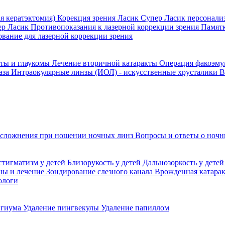
я кератэктомия)
Корекция зрения Ласик
Супер Ласик персонали
ер Ласик
Противопоказания к лазерной коррекции зрения
Памятк
вание для лазерной коррекции зрения
кты и глаукомы
Лечение вторичной катаракты
Операция факоэм
аза
Интраокулярные линзы (ИОЛ) - искусственные хрусталики
В
сложнения при ношении ночных линз
Вопросы и ответы о ночн
стигматизм у детей
Близорукость у детей
Дальнозоркость у дете
ины и лечение
Зондирование слезного канала
Врожденная катара
ологи
игиума
Удаление пингвекулы
Удаление папиллом