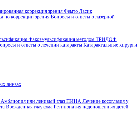
зированная коррекция зрения
Фемто Ласик
а по коррекции зрения
Вопросы и ответы о лазерной
ульсификация
Факоэмульсификация методом ТРИДОФ
опросы и ответы о лечении катаракты
Катарактальные хирурги
ых линзах
й
Амблиопия или ленивый глаз
ПИНА
Лечение косоглазия у
кта
Врожденная глаукома
Ретинопатия недоношенных детей