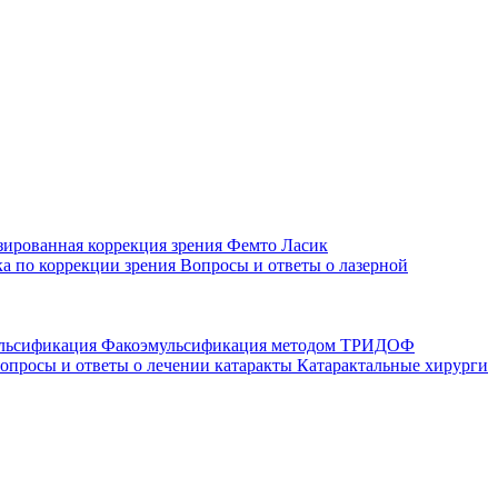
зированная коррекция зрения
Фемто Ласик
а по коррекции зрения
Вопросы и ответы о лазерной
ульсификация
Факоэмульсификация методом ТРИДОФ
опросы и ответы о лечении катаракты
Катарактальные хирурги