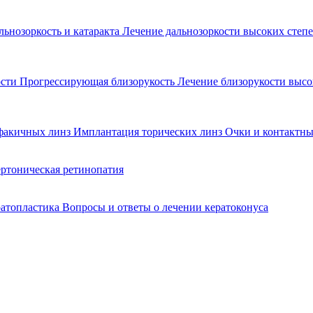
льнозоркость и катаракта
Лечение дальнозоркости высоких степ
ости
Прогрессирующая близорукость
Лечение близорукости выс
факичных линз
Имплантация торических линз
Очки и контактны
ртоническая ретинопатия
ратопластика
Вопросы и ответы о лечении кератоконуса