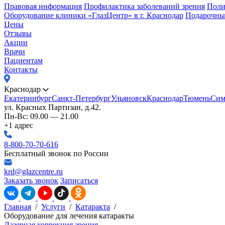
Правовая информация
Профилактика заболеваний зрения
Поли
Оборудование клиники «ГлазЦентр» в г. Краснодар
Подарочны
Цены
Отзывы
Акции
Врачи
Пациентам
Контакты
Краснодар
Екатеринбург
Санкт-Петербург
Ульяновск
Краснодар
Тюмень
Сим
ул. Красных Партизан, д.42.
Пн-Вс: 09.00 — 21.00
+1 адрес
8-800-70-70-616
Бесплатный звонок по России
krd@glazcentre.ru
Заказать звонок
Записаться
Главная
/
Услуги
/
Катаракта
/
Оборудование для лечения катаракты
Лазерная коррекция зрения