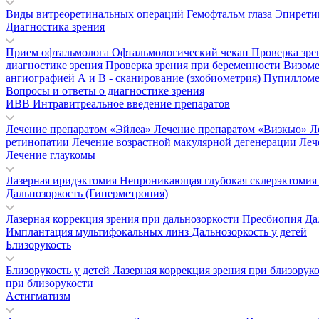
Виды витреоретинальных операций
Гемофтальм глаза
Эпирети
Диагностика зрения
Прием офтальмолога
Офтальмологический чекап
Проверка зре
диагностике зрения
Проверка зрения при беременности
Визом
ангиографией
А и В - сканирование (эхобиометрия)
Пупиллом
Вопросы и ответы о диагностике зрения
ИВВ Интравитреальное введение препаратов
Лечение препаратом «Эйлеа»
Лечение препаратом «Визкью»
Л
ретинопатии
Лечение возрастной макулярной дегенерации
Леч
Лечение глаукомы
Лазерная иридэктомия
Непроникающая глубокая склерэктоми
Дальнозоркость (Гиперметропия)
Лазерная коррекция зрения при дальнозоркости
Пресбиопия
Да
Имплантация мультифокальных линз
Дальнозоркость у детей
Близорукость
Близорукость у детей
Лазерная коррекция зрения при близорук
при близорукости
Астигматизм