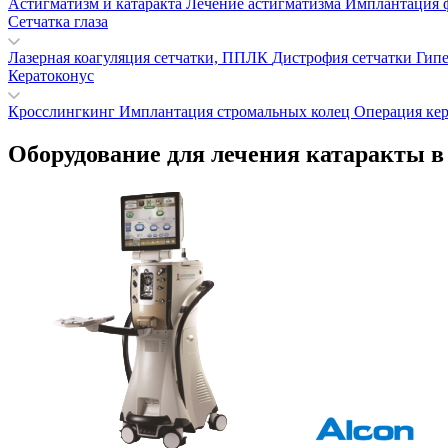
Астигматизм и катаракта
Лечение астигматизма
Имплантация 
Сетчатка глаза
Лазерная коагуляция сетчатки, ППЛК
Дистрофия сетчатки
Гипе
Кератоконус
Кросслингкинг
Имплантация стромальных колец
Операция ке
Оборудование для лечения катаракты в