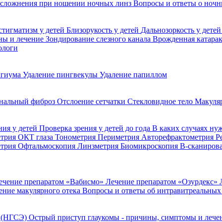
сложнения при ношении ночных линз
Вопросы и ответы о ночн
стигматизм у детей
Близорукость у детей
Дальнозоркость у дете
ины и лечение
Зондирование слезного канала
Врожденная катара
ологи
игиума
Удаление пингвекулы
Удаление папиллом
нальный фиброз
Отслоение сетчатки
Стекловидное тело
Макуля
ния у детей
Проверка зрения у детей до года
В каких случаях ну
етрия
ОКТ глаза
Тонометрия
Периметрия
Авторефрактометрия
Р
етрия
Офтальмоскопия
Линзметрия
Биомикроскопия
В-сканиров
ечение препаратом «Вабисмо»
Лечение препаратом «Озурдекс»
ение макулярного отека
Вопросы и ответы об интравитреальных
я (НГСЭ)
Острый приступ глаукомы - причины, симптомы и леч