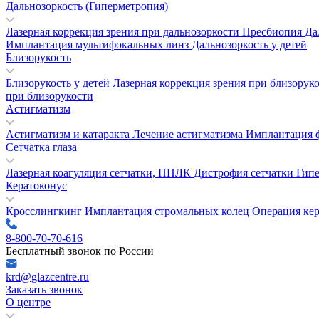
Дальнозоркость (Гиперметропия)
Лазерная коррекция зрения при дальнозоркости
Пресбиопия
Да
Имплантация мультифокальных линз
Дальнозоркость у детей
Близорукость
Близорукость у детей
Лазерная коррекция зрения при близорук
при близорукости
Астигматизм
Астигматизм и катаракта
Лечение астигматизма
Имплантация 
Сетчатка глаза
Лазерная коагуляция сетчатки, ППЛК
Дистрофия сетчатки
Гипе
Кератоконус
Кросслингкинг
Имплантация стромальных колец
Операция ке
8-800-70-70-616
Бесплатный звонок по России
krd@glazcentre.ru
Заказать звонок
О центре