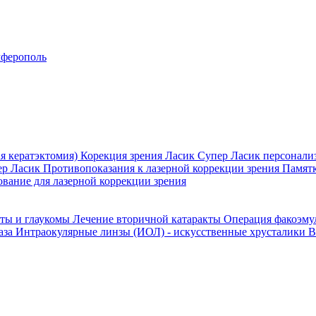
ферополь
я кератэктомия)
Корекция зрения Ласик
Супер Ласик персонали
ер Ласик
Противопоказания к лазерной коррекции зрения
Памятк
вание для лазерной коррекции зрения
кты и глаукомы
Лечение вторичной катаракты
Операция факоэм
аза
Интраокулярные линзы (ИОЛ) - искусственные хрусталики
В