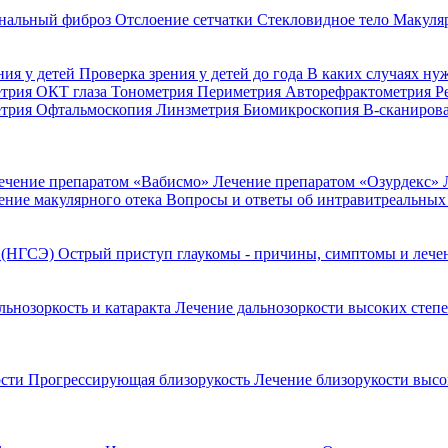
нальный фиброз
Отслоение сетчатки
Стекловидное тело
Макуля
ния у детей
Проверка зрения у детей до года
В каких случаях ну
етрия
ОКТ глаза
Тонометрия
Периметрия
Авторефрактометрия
Р
етрия
Офтальмоскопия
Линзметрия
Биомикроскопия
В-сканиров
ечение препаратом «Вабисмо»
Лечение препаратом «Озурдекс»
ение макулярного отека
Вопросы и ответы об интравитреальных
я (НГСЭ)
Острый приступ глаукомы - причины, симптомы и леч
льнозоркость и катаракта
Лечение дальнозоркости высоких степ
ости
Прогрессирующая близорукость
Лечение близорукости выс