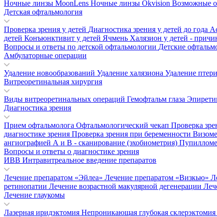
Ночные линзы MoonLens
Ночные линзы Okvision
Возможные о
Детская офтальмология
Проверка зрения у детей
Диагностика зрения у детей до года
А
детей
Конъюнктивит у детей
Ячмень
Халязион у детей - прич
Вопросы и ответы по детской офтальмологии
Детские офтальм
Амбулаторные операции
Удаление новообразований
Удаление халязиона
Удаление птер
Витреоретинальная хирургия
Виды витреоретинальных операций
Гемофтальм глаза
Эпирети
Диагностика зрения
Прием офтальмолога
Офтальмологический чекап
Проверка зре
диагностике зрения
Проверка зрения при беременности
Визом
ангиографией
А и В - сканирование (эхобиометрия)
Пупиллом
Вопросы и ответы о диагностике зрения
ИВВ Интравитреальное введение препаратов
Лечение препаратом «Эйлеа»
Лечение препаратом «Визкью»
Л
ретинопатии
Лечение возрастной макулярной дегенерации
Леч
Лечение глаукомы
Лазерная иридэктомия
Непроникающая глубокая склерэктоми