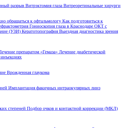
рный разрыв
Витрэктомия глаза
Витреоретинальные хирурги
жно обращаться к офтальмологу
Как подготовиться к
ефрактометрия
Гониоскопия глаза в Краснодаре
ОКТ с
ание (УЗИ)
Кератотопография
Выездная диагностика зрения
Лечение препаратом «Гемаза»
Лечение диабетической
 инъекциях
ение
Врожденная глаукома
еней
Имплантация факичных интраокулярных линз
оких степеней
Подбор очков и контактной коррекции (МКЛ)