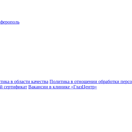
ферополь
тика в области качества
Политика в отношении обработки перс
й сертификат
Вакансии в клинике «ГлазЦентр»