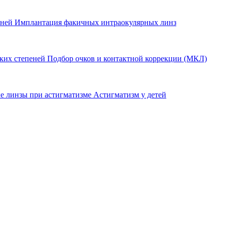
еней
Имплантация факичных интраокулярных линз
оких степеней
Подбор очков и контактной коррекции (МКЛ)
е линзы при астигматизме
Астигматизм у детей