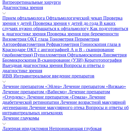
Витреоретинальные хирурги
Диагностика зрения
Прием офтальмолога
Офтальмологический чекап
Проверка
зрения у детей
Проверка зрения у детей до года
В каких
случаях нужно обращаться к офтальмологу
Как подготовиться
к диагностике зрения
Проверка зрения при беременности
Визометрия
ОКТ глаза
Тонометрия
Периметрия
Авторефрактометрия
Рефрактометрия
Гониоскопия глаза в
Краснодаре
ОКТ с ангиографией
А и В - сканирование
(эхобиометрия)
Пупиллометрия
Офтальмоскопия
Линзметрия
Биомикроскопия
В-сканирование (УЗИ)
Кератотопография
Выездная диагностика зрения
Вопросы и ответы о
диагностике зрения
ИВВ Интравитреальное введение препаратов
Лечение препаратом «Эйлеа»
Лечение препаратом «Визкью»
Лечение препаратом «Вабисмо»
Лечение препаратом
«Озурдекс»
Лечение препаратом «Гемаза»
Лечение
диабетической ретинопатии
Лечение возрастной макулярной
дегенерации
Лечение макулярного отека
Вопросы и ответы об
интравитреальных инъекциях
Лечение глаукомы
Лазерная иридэктомия
Непроникающая глубокая