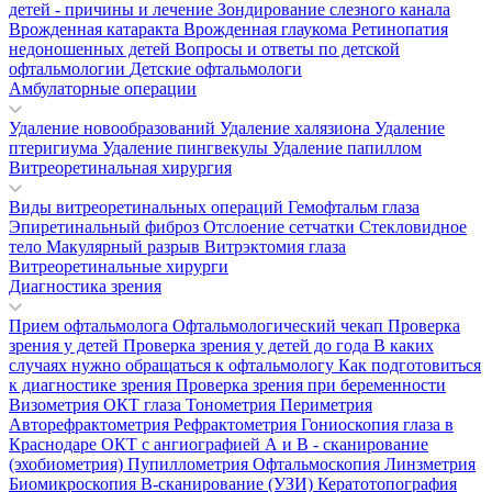
детей - причины и лечение
Зондирование слезного канала
Врожденная катаракта
Врожденная глаукома
Ретинопатия
недоношенных детей
Вопросы и ответы по детской
офтальмологии
Детские офтальмологи
Амбулаторные операции
Удаление новообразований
Удаление халязиона
Удаление
птеригиума
Удаление пингвекулы
Удаление папиллом
Витреоретинальная хирургия
Виды витреоретинальных операций
Гемофтальм глаза
Эпиретинальный фиброз
Отслоение сетчатки
Стекловидное
тело
Макулярный разрыв
Витрэктомия глаза
Витреоретинальные хирурги
Диагностика зрения
Прием офтальмолога
Офтальмологический чекап
Проверка
зрения у детей
Проверка зрения у детей до года
В каких
случаях нужно обращаться к офтальмологу
Как подготовиться
к диагностике зрения
Проверка зрения при беременности
Визометрия
ОКТ глаза
Тонометрия
Периметрия
Авторефрактометрия
Рефрактометрия
Гониоскопия глаза в
Краснодаре
ОКТ с ангиографией
А и В - сканирование
(эхобиометрия)
Пупиллометрия
Офтальмоскопия
Линзметрия
Биомикроскопия
В-сканирование (УЗИ)
Кератотопография