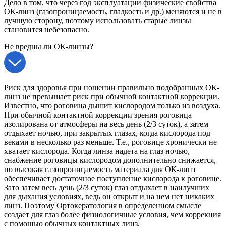
Дело в том, что через год эксплуатации физические свойства
ОК-линз (газопроницаемость, гладкость и др.) меняются и не в
лучшую сторону, поэтому использовать старые линзы
становится небезопасно.
Не вредны ли ОК-линзы?
Риск для здоровья при ношении правильно подобранных ОК-
линз не превышает риск при обычной контактной коррекции.
Известно, что роговица дышит кислородом только из воздуха.
При обычной контактной коррекции зрения роговица
изолирована от атмосферы на весь день (2/3 суток), а затем
отдыхает ночью, при закрытых глазах, когда кислорода под
веками в несколько раз меньше. Т.е., роговице хронически не
хватает кислорода. Когда линза надета на глаз ночью,
снабжение роговицы кислородом дополнительно снижается,
но высокая газопроницаемость материала для ОК-линз
обеспечивает достаточное поступление кислорода к роговице.
Зато затем весь день (2/3 суток) глаз отдыхает в наилучших
для дыхания условиях, ведь он открыт и на нем нет никаких
линз. Поэтому Ортокератология в определенном смысле
создает для глаз более физиологичные условия, чем коррекция
с помощью обычных контактных линз.