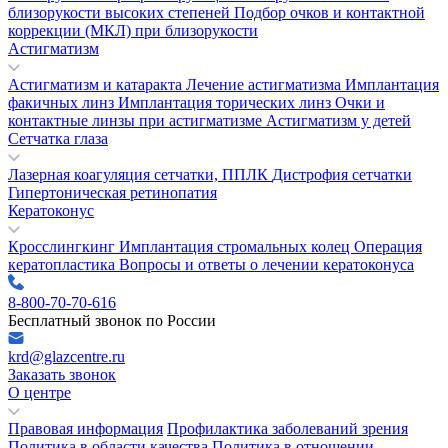
близорукости высоких степеней
Подбор очков и контактной
коррекции (МКЛ) при близорукости
Астигматизм
Астигматизм и катаракта
Лечение астигматизма
Имплантация
факичных линз
Имплантация торических линз
Очки и
контактные линзы при астигматизме
Астигматизм у детей
Сетчатка глаза
Лазерная коагуляция сетчатки, ППЛК
Дистрофия сетчатки
Гипертоническая ретинопатия
Кератоконус
Кросслингкинг
Имплантация стромальных колец
Операция
кератопластика
Вопросы и ответы о лечении кератоконуса
8-800-70-70-616
Бесплатный звонок по России
krd@glazcentre.ru
Заказать звонок
О центре
Правовая информация
Профилактика заболеваний зрения
Политика в области качества
Политика в отношении