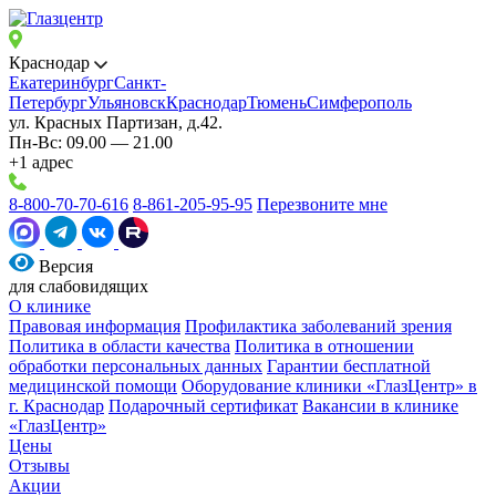
Краснодар
Екатеринбург
Санкт-
Петербург
Ульяновск
Краснодар
Тюмень
Симферополь
ул. Красных Партизан, д.42.
Пн-Вс: 09.00 — 21.00
+1 адрес
8-800-70-70-616
8-861-205-95-95
Перезвоните мне
Версия
для слабовидящих
О клинике
Правовая информация
Профилактика заболеваний зрения
Политика в области качества
Политика в отношении
обработки персональных данных
Гарантии бесплатной
медицинской помощи
Оборудование клиники «ГлазЦентр» в
г. Краснодар
Подарочный сертификат
Вакансии в клинике
«ГлазЦентр»
Цены
Отзывы
Акции