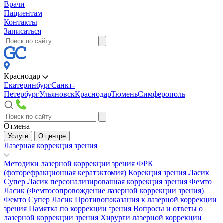
Врачи
Пациентам
Контакты
Записаться
Краснодар
Екатеринбург
Санкт-
Петербург
Ульяновск
Краснодар
Тюмень
Симферополь
Отмена
Услуги
О центре
Лазерная коррекция зрения
Методики лазерной коррекции зрения
ФРК
(фоторефракционная кератэктомия)
Корекция зрения Ласик
Супер Ласик персонализированная коррекция зрения
Фемто
Ласик (Фемтосопровождение лазерной коррекции зрения)
Фемто Супер Ласик
Противопоказания к лазерной коррекции
зрения
Памятка по коррекции зрения
Вопросы и ответы о
лазерной коррекции зрения
Хирурги лазерной коррекции