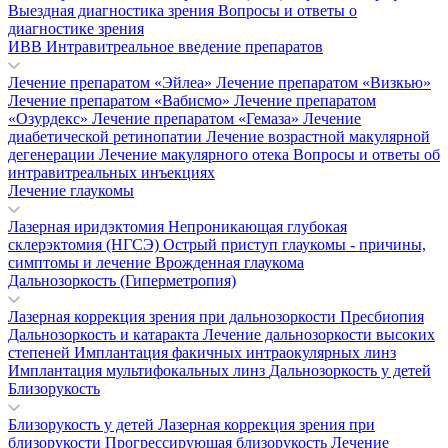
Выездная диагностика зрения
Вопросы и ответы о
диагностике зрения
ИВВ Интравитреальное введение препаратов
Лечение препаратом «Эйлеа»
Лечение препаратом «Визкью»
Лечение препаратом «Вабисмо»
Лечение препаратом
«Озурдекс»
Лечение препаратом «Гемаза»
Лечение
диабетической ретинопатии
Лечение возрастной макулярной
дегенерации
Лечение макулярного отека
Вопросы и ответы об
интравитреальных инъекциях
Лечение глаукомы
Лазерная иридэктомия
Непроникающая глубокая
склерэктомия (НГСЭ)
Острый приступ глаукомы - причины,
симптомы и лечение
Врожденная глаукома
Дальнозоркость (Гиперметропия)
Лазерная коррекция зрения при дальнозоркости
Пресбиопия
Дальнозоркость и катаракта
Лечение дальнозоркости высоких
степеней
Имплантация факичных интраокулярных линз
Имплантация мультифокальных линз
Дальнозоркость у детей
Близорукость
Близорукость у детей
Лазерная коррекция зрения при
близорукости
Прогрессирующая близорукость
Лечение