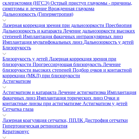
склерэктомия (НГСЭ)
Острый приступ глаукомы - причины,
симптомы и лечение
Врожденная глаукома
Дальнозоркость (Гиперметропия)
Лазерная коррекция зрения при дальнозоркости
Пресбиопия
Дальнозоркость и катаракта
Лечение дальнозоркости высоких
степеней
Имплантация факичных интраокулярных линз
Имплантация мультифокальных линз
Дальнозоркость у детей
Близорукость
Близорукость у детей
Лазерная коррекция зрения при
близорукости
Прогрессирующая близорукость
Лечение
близорукости высоких степеней
Подбор очков и контактной
коррекции (МКЛ) при близорукости
Астигматизм
Астигматизм и катаракта
Лечение астигматизма
Имплантация
факичных линз
Имплантация торических линз
Очки и
контактные линзы при астигматизме
Астигматизм у детей
Сетчатка глаза
Лазерная коагуляция сетчатки, ППЛК
Дистрофия сетчатки
Гипертоническая ретинопатия
Кератоконус