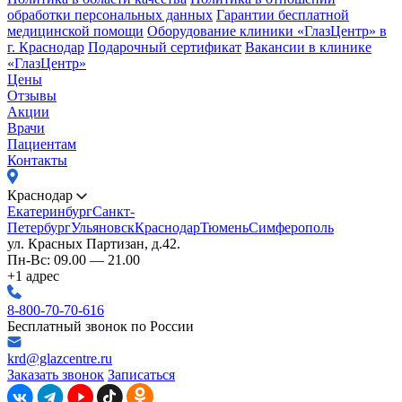
обработки персональных данных
Гарантии бесплатной
медицинской помощи
Оборудование клиники «ГлазЦентр» в
г. Краснодар
Подарочный сертификат
Вакансии в клинике
«ГлазЦентр»
Цены
Отзывы
Акции
Врачи
Пациентам
Контакты
Краснодар
Екатеринбург
Санкт-
Петербург
Ульяновск
Краснодар
Тюмень
Симферополь
ул. Красных Партизан, д.42.
Пн-Вс: 09.00 — 21.00
+1 адрес
8-800-70-70-616
Бесплатный звонок по России
krd@glazcentre.ru
Заказать звонок
Записаться