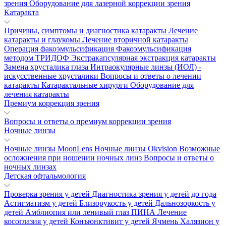
зрения
Оборудование для лазерной коррекции зрения
Катаракта
Причины, симптомы и диагностика катаракты
Лечение
катаракты и глаукомы
Лечение вторичной катаракты
Операция факоэмульсификация
Факоэмульсификация
методом ТРИДОФ
Экстракапсулярная экстракция катаракты
Замена хрусталика глаза
Интраокулярные линзы (ИОЛ) -
искусственные хрусталики
Вопросы и ответы о лечении
катаракты
Катарактальные хирурги
Оборудование для
лечения катаракты
Премиум коррекция зрения
Вопросы и ответы о премиум коррекции зрения
Ночные линзы
Ночные линзы MoonLens
Ночные линзы Okvision
Возможные
осложнения при ношении ночных линз
Вопросы и ответы о
ночных линзах
Детская офтальмология
Проверка зрения у детей
Диагностика зрения у детей до года
Астигматизм у детей
Близорукость у детей
Дальнозоркость у
детей
Амблиопия или ленивый глаз
ПИНА
Лечение
косоглазия у детей
Конъюнктивит у детей
Ячмень
Халязион у