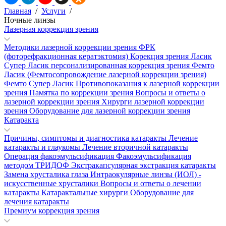
Главная
/
Услуги
/
Ночные линзы
Лазерная коррекция зрения
Методики лазерной коррекции зрения
ФРК
(фоторефракционная кератэктомия)
Корекция зрения Ласик
Супер Ласик персонализированная коррекция зрения
Фемто
Ласик (Фемтосопровождение лазерной коррекции зрения)
Фемто Супер Ласик
Противопоказания к лазерной коррекции
зрения
Памятка по коррекции зрения
Вопросы и ответы о
лазерной коррекции зрения
Хирурги лазерной коррекции
зрения
Оборудование для лазерной коррекции зрения
Катаракта
Причины, симптомы и диагностика катаракты
Лечение
катаракты и глаукомы
Лечение вторичной катаракты
Операция факоэмульсификация
Факоэмульсификация
методом ТРИДОФ
Экстракапсулярная экстракция катаракты
Замена хрусталика глаза
Интраокулярные линзы (ИОЛ) -
искусственные хрусталики
Вопросы и ответы о лечении
катаракты
Катарактальные хирурги
Оборудование для
лечения катаракты
Премиум коррекция зрения