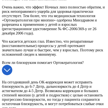
Очень важно, что эффект Ночных линз полностью обратим, и
риск непоправимого ущерба для здоровья практически
отсутствует. Тем более, что эта медицинская технология
«Ортокератология при миопии» одобрена Минздравом и
разрешена к применению у детей и взрослых
(регистрационное удостоверение № ФС-2006/369-у от 26
декабря 2006 года).
Что касается детских глаз. Известно, что репаративные
(восстановительные) процессы у детей протекают
значительно лучше и быстрее, чем у взрослых. Поэтому риск
осложнений сведен к минимуму.
Всем ли близоруким помогает Ортокератология?
На сегодняшний день ОК-коррекция может исправить
близорукость до 6-7 Дптр, дальнозоркость до 4 Дптр и
астигматизм до 4-5 Дптр. Возможна коррекция и больших
степеней миопии (у детей и подростков) с целью остановить
прогрессию близорукости, но тогда у пациента сохранится
остаточная близорукость, и могут потребоваться слабые очки