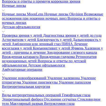
Вопросы и ответы о премиум коррекции зрения
Ночные линзы
Ночные линзы MoonLens
Ночные линзы Okvision
Возможные
осложнения при ношении ночных линз
Вопросы и ответы о
ночных линзах
Детская офтальмология
Проверка зрения у детей
Диагностика зрения у детей до года
Астигматизм у детей
Близорукость у детей
Дальнозоркость у
детей
Амблиопия или ленивый глаз
ПИНА
Лечение
косоглазия у детей
Конъюнктивит у детей
Ячмень
Халязион у
детей - причины и лечение
Зондирование слезного канала
Врожденная катаракта
Врожденная глаукома
Ретинопатия
недоношенных детей
Вопросы и ответы по детской
офтальмологии
Детские офтальмологи
Амбулаторные операции
Удаление новообразований
Удаление халязиона
Удаление
птеригиума
Удаление пингвекулы
Удаление папиллом
Витреоретинальная хирургия
Виды витреоретинальных операций
Гемофтальм глаза
Эпиретинальный фиброз
Отслоение сетчатки
Стекловидное
тело
Макулярный разрыв
Витрэктомия глаза