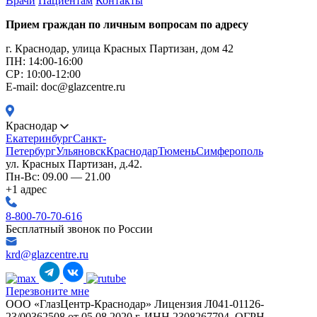
Врачи
Пациентам
Контакты
Прием граждан по личным вопросам по адресу
г. Краснодар, улица Красных Партизан, дом 42
ПН: 14:00-16:00
CР: 10:00-12:00
E-mail: doc@glazcentre.ru
Краснодар
Екатеринбург
Санкт-
Петербург
Ульяновск
Краснодар
Тюмень
Симферополь
ул. Красных Партизан, д.42.
Пн-Вс: 09.00 — 21.00
+1 адрес
8-800-70-70-616
Бесплатный звонок по России
krd@glazcentre.ru
Перезвоните мне
ООО «ГлазЦентр-Краснодар» Лицензия Л041-01126-
23/00362508 от 05.08.2020 г. ИНН 2308267794. ОГРН