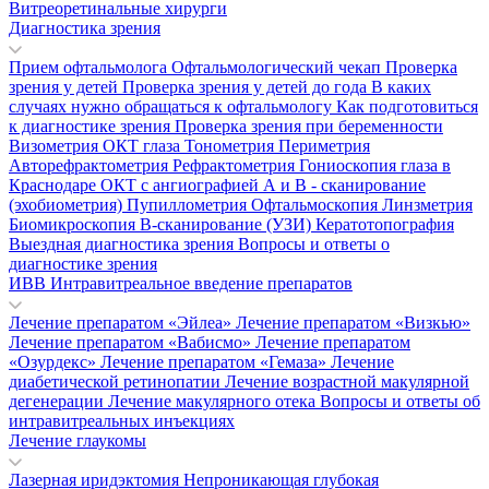
Витреоретинальные хирурги
Диагностика зрения
Прием офтальмолога
Офтальмологический чекап
Проверка
зрения у детей
Проверка зрения у детей до года
В каких
случаях нужно обращаться к офтальмологу
Как подготовиться
к диагностике зрения
Проверка зрения при беременности
Визометрия
ОКТ глаза
Тонометрия
Периметрия
Авторефрактометрия
Рефрактометрия
Гониоскопия глаза в
Краснодаре
ОКТ с ангиографией
А и В - сканирование
(эхобиометрия)
Пупиллометрия
Офтальмоскопия
Линзметрия
Биомикроскопия
В-сканирование (УЗИ)
Кератотопография
Выездная диагностика зрения
Вопросы и ответы о
диагностике зрения
ИВВ Интравитреальное введение препаратов
Лечение препаратом «Эйлеа»
Лечение препаратом «Визкью»
Лечение препаратом «Вабисмо»
Лечение препаратом
«Озурдекс»
Лечение препаратом «Гемаза»
Лечение
диабетической ретинопатии
Лечение возрастной макулярной
дегенерации
Лечение макулярного отека
Вопросы и ответы об
интравитреальных инъекциях
Лечение глаукомы
Лазерная иридэктомия
Непроникающая глубокая