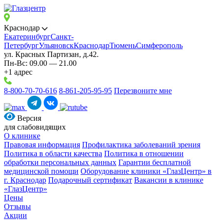
Краснодар
Екатеринбург
Санкт-
Петербург
Ульяновск
Краснодар
Тюмень
Симферополь
ул. Красных Партизан, д.42.
Пн-Вс: 09.00 — 21.00
+1 адрес
8-800-70-70-616
8-861-205-95-95
Перезвоните мне
Версия
для слабовидящих
О клинике
Правовая информация
Профилактика заболеваний зрения
Политика в области качества
Политика в отношении
обработки персональных данных
Гарантии бесплатной
медицинской помощи
Оборудование клиники «ГлазЦентр» в
г. Краснодар
Подарочный сертификат
Вакансии в клинике
«ГлазЦентр»
Цены
Отзывы
Акции