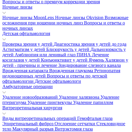
Вопросы и ответы о премиум коррекции зрения
Ночные линзы
Ночные линзы MoonLens
Ночные линзы Okvision
Возможные
осложнения при ношении ночных линз
Вопросы и ответы о
ночных линзах
Детская офтальмология
Проверка зрения у детей
Диагностика зрения у детей до года
Астигматизм у детей
Близорукость у детей
Дальнозоркость у
детей
Амблиопия или ленивый глаз
ПИНА
Лечение
косоглазия у детей
Конъюнктивит у детей
Ячмень
Халязион у
детей - причины и лечение
Зондирование слезного канала
Врожденная катаракта
Врожденная глаукома
Ретинопатия
недоношенных детей
Вопросы и ответы по детской
офтальмологии
Детские офтальмологи
Амбулаторные операции
Удаление новообразований
Удаление халязиона
Удаление
птеригиума
Удаление пингвекулы
Удаление папиллом
Витреоретинальная хирургия
Виды витреоретинальных операций
Гемофтальм глаза
Эпиретинальный фиброз
Отслоение сетчатки
Стекловидное
тело
Макулярный разрыв
Витрэктомия глаза