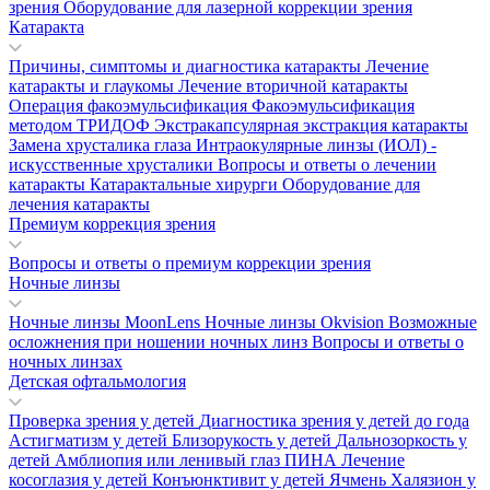
зрения
Оборудование для лазерной коррекции зрения
Катаракта
Причины, симптомы и диагностика катаракты
Лечение
катаракты и глаукомы
Лечение вторичной катаракты
Операция факоэмульсификация
Факоэмульсификация
методом ТРИДОФ
Экстракапсулярная экстракция катаракты
Замена хрусталика глаза
Интраокулярные линзы (ИОЛ) -
искусственные хрусталики
Вопросы и ответы о лечении
катаракты
Катарактальные хирурги
Оборудование для
лечения катаракты
Премиум коррекция зрения
Вопросы и ответы о премиум коррекции зрения
Ночные линзы
Ночные линзы MoonLens
Ночные линзы Okvision
Возможные
осложнения при ношении ночных линз
Вопросы и ответы о
ночных линзах
Детская офтальмология
Проверка зрения у детей
Диагностика зрения у детей до года
Астигматизм у детей
Близорукость у детей
Дальнозоркость у
детей
Амблиопия или ленивый глаз
ПИНА
Лечение
косоглазия у детей
Конъюнктивит у детей
Ячмень
Халязион у