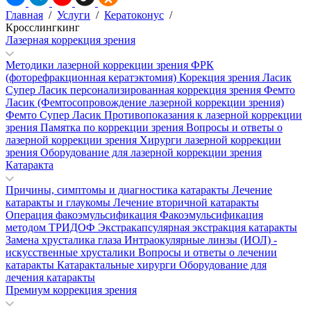
Главная
/
Услуги
/
Кератоконус
/
Кросслингкинг
Лазерная коррекция зрения
Методики лазерной коррекции зрения
ФРК
(фоторефракционная кератэктомия)
Корекция зрения Ласик
Супер Ласик персонализированная коррекция зрения
Фемто
Ласик (Фемтосопровождение лазерной коррекции зрения)
Фемто Супер Ласик
Противопоказания к лазерной коррекции
зрения
Памятка по коррекции зрения
Вопросы и ответы о
лазерной коррекции зрения
Хирурги лазерной коррекции
зрения
Оборудование для лазерной коррекции зрения
Катаракта
Причины, симптомы и диагностика катаракты
Лечение
катаракты и глаукомы
Лечение вторичной катаракты
Операция факоэмульсификация
Факоэмульсификация
методом ТРИДОФ
Экстракапсулярная экстракция катаракты
Замена хрусталика глаза
Интраокулярные линзы (ИОЛ) -
искусственные хрусталики
Вопросы и ответы о лечении
катаракты
Катарактальные хирурги
Оборудование для
лечения катаракты
Премиум коррекция зрения