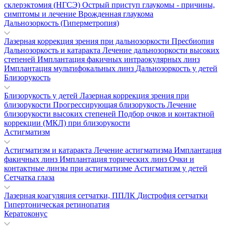
склерэктомия (НГСЭ)
Острый приступ глаукомы - причины,
симптомы и лечение
Врожденная глаукома
Дальнозоркость (Гиперметропия)
Лазерная коррекция зрения при дальнозоркости
Пресбиопия
Дальнозоркость и катаракта
Лечение дальнозоркости высоких
степеней
Имплантация факичных интраокулярных линз
Имплантация мультифокальных линз
Дальнозоркость у детей
Близорукость
Близорукость у детей
Лазерная коррекция зрения при
близорукости
Прогрессирующая близорукость
Лечение
близорукости высоких степеней
Подбор очков и контактной
коррекции (МКЛ) при близорукости
Астигматизм
Астигматизм и катаракта
Лечение астигматизма
Имплантация
факичных линз
Имплантация торических линз
Очки и
контактные линзы при астигматизме
Астигматизм у детей
Сетчатка глаза
Лазерная коагуляция сетчатки, ППЛК
Дистрофия сетчатки
Гипертоническая ретинопатия
Кератоконус