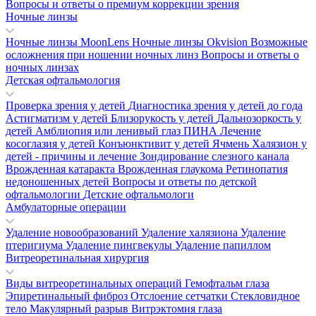
Вопросы и ответы о премиум коррекции зрения
Ночные линзы
Ночные линзы MoonLens
Ночные линзы Okvision
Возможные
осложнения при ношении ночных линз
Вопросы и ответы о
ночных линзах
Детская офтальмология
Проверка зрения у детей
Диагностика зрения у детей до года
Астигматизм у детей
Близорукость у детей
Дальнозоркость у
детей
Амблиопия или ленивый глаз
ПИНА
Лечение
косоглазия у детей
Конъюнктивит у детей
Ячмень
Халязион у
детей - причины и лечение
Зондирование слезного канала
Врожденная катаракта
Врожденная глаукома
Ретинопатия
недоношенных детей
Вопросы и ответы по детской
офтальмологии
Детские офтальмологи
Амбулаторные операции
Удаление новообразований
Удаление халязиона
Удаление
птеригиума
Удаление пингвекулы
Удаление папиллом
Витреоретинальная хирургия
Виды витреоретинальных операций
Гемофтальм глаза
Эпиретинальный фиброз
Отслоение сетчатки
Стекловидное
тело
Макулярный разрыв
Витрэктомия глаза