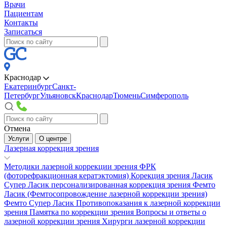
Врачи
Пациентам
Контакты
Записаться
Краснодар
Екатеринбург
Санкт-
Петербург
Ульяновск
Краснодар
Тюмень
Симферополь
Отмена
Услуги
О центре
Лазерная коррекция зрения
Методики лазерной коррекции зрения
ФРК
(фоторефракционная кератэктомия)
Корекция зрения Ласик
Супер Ласик персонализированная коррекция зрения
Фемто
Ласик (Фемтосопровождение лазерной коррекции зрения)
Фемто Супер Ласик
Противопоказания к лазерной коррекции
зрения
Памятка по коррекции зрения
Вопросы и ответы о
лазерной коррекции зрения
Хирурги лазерной коррекции