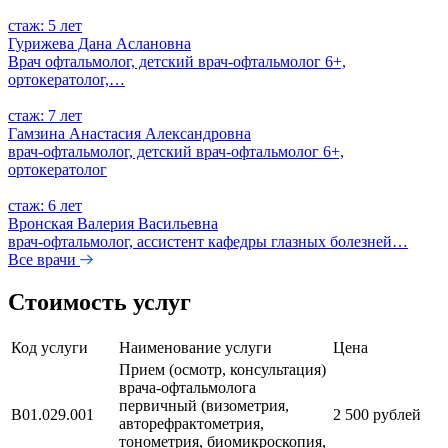
стаж: 5 лет
Гурижева Дана Аслановна
Врач офтальмолог, детский врач-офтальмолог 6+,
ортокератолог,…
стаж: 7 лет
Гамзина Анастасия Александровна
врач-офтальмолог, детский врач-офтальмолог 6+,
ортокератолог
стаж: 6 лет
Вронская Валерия Васильевна
врач-офтальмолог, ассистент кафедры глазных болезней…
Все врачи
Стоимость услуг
Код услуги
Наименование услуги
Цена
Прием (осмотр, консультация)
врача-офтальмолога
первичный (визометрия,
В01.029.001
2 500 рублей
авторефрактометрия,
тонометрия, биомикроскопия,