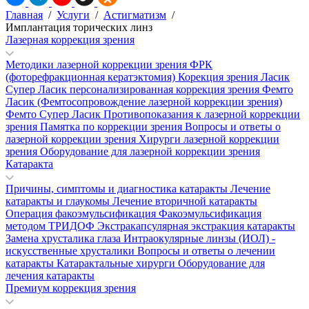
Главная
/
Услуги
/
Астигматизм
/
Имплантация торических линз
Лазерная коррекция зрения
Методики лазерной коррекции зрения
ФРК
(фоторефракционная кератэктомия)
Корекция зрения Ласик
Супер Ласик персонализированная коррекция зрения
Фемто
Ласик (Фемтосопровождение лазерной коррекции зрения)
Фемто Супер Ласик
Противопоказания к лазерной коррекции
зрения
Памятка по коррекции зрения
Вопросы и ответы о
лазерной коррекции зрения
Хирурги лазерной коррекции
зрения
Оборудование для лазерной коррекции зрения
Катаракта
Причины, симптомы и диагностика катаракты
Лечение
катаракты и глаукомы
Лечение вторичной катаракты
Операция факоэмульсификация
Факоэмульсификация
методом ТРИДОФ
Экстракапсулярная экстракция катаракты
Замена хрусталика глаза
Интраокулярные линзы (ИОЛ) -
искусственные хрусталики
Вопросы и ответы о лечении
катаракты
Катарактальные хирурги
Оборудование для
лечения катаракты
Премиум коррекция зрения