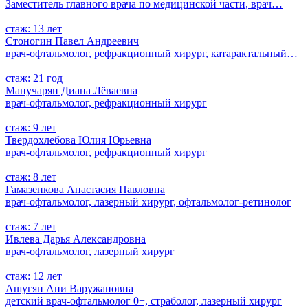
Заместитель главного врача по медицинской части, врач…
стаж: 13 лет
Стоногин Павел Андреевич
врач-офтальмолог, рефракционный хирург, катарактальный…
стаж: 21 год
Манучарян Диана Лёваевна
врач-офтальмолог, рефракционный хирург
стаж: 9 лет
Твердохлебова Юлия Юрьевна
врач-офтальмолог, рефракционный хирург
стаж: 8 лет
Гамазенкова Анастасия Павловна
врач-офтальмолог, лазерный хирург, офтальмолог-ретинолог
стаж: 7 лет
Ивлева Дарья Александровна
врач-офтальмолог, лазерный хирург
стаж: 12 лет
Ашугян Ани Варужановна
детский врач-офтальмолог 0+, страболог, лазерный хирург