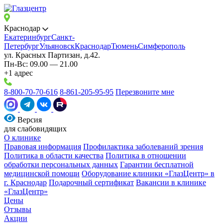
Краснодар
Екатеринбург
Санкт-
Петербург
Ульяновск
Краснодар
Тюмень
Симферополь
ул. Красных Партизан, д.42.
Пн-Вс: 09.00 — 21.00
+1 адрес
8-800-70-70-616
8-861-205-95-95
Перезвоните мне
Версия
для слабовидящих
О клинике
Правовая информация
Профилактика заболеваний зрения
Политика в области качества
Политика в отношении
обработки персональных данных
Гарантии бесплатной
медицинской помощи
Оборудование клиники «ГлазЦентр» в
г. Краснодар
Подарочный сертификат
Вакансии в клинике
«ГлазЦентр»
Цены
Отзывы
Акции