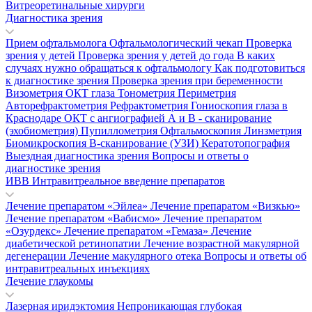
Витреоретинальные хирурги
Диагностика зрения
Прием офтальмолога
Офтальмологический чекап
Проверка
зрения у детей
Проверка зрения у детей до года
В каких
случаях нужно обращаться к офтальмологу
Как подготовиться
к диагностике зрения
Проверка зрения при беременности
Визометрия
ОКТ глаза
Тонометрия
Периметрия
Авторефрактометрия
Рефрактометрия
Гониоскопия глаза в
Краснодаре
ОКТ с ангиографией
А и В - сканирование
(эхобиометрия)
Пупиллометрия
Офтальмоскопия
Линзметрия
Биомикроскопия
В-сканирование (УЗИ)
Кератотопография
Выездная диагностика зрения
Вопросы и ответы о
диагностике зрения
ИВВ Интравитреальное введение препаратов
Лечение препаратом «Эйлеа»
Лечение препаратом «Визкью»
Лечение препаратом «Вабисмо»
Лечение препаратом
«Озурдекс»
Лечение препаратом «Гемаза»
Лечение
диабетической ретинопатии
Лечение возрастной макулярной
дегенерации
Лечение макулярного отека
Вопросы и ответы об
интравитреальных инъекциях
Лечение глаукомы
Лазерная иридэктомия
Непроникающая глубокая