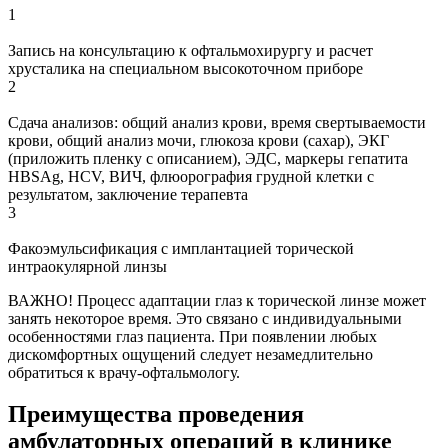
1
Запись на консультацию к офтальмохирургу и расчет
хрусталика на специальном высокоточном приборе
2
Сдача анализов: общий анализ крови, время свертываемости
крови, общий анализ мочи, глюкоза крови (сахар), ЭКГ
(приложить пленку с описанием), ЭДС, маркеры гепатита
HBSAg, HCV, ВИЧ, флюорография грудной клетки с
результатом, заключение терапевта
3
Факоэмульсификация с имплантацией торической
интраокулярной линзы
ВАЖНО!
Процесс адаптации глаз к торической линзе может
занять некоторое время. Это связано с индивидуальными
особенностями глаз пациента. При появлении любых
дискомфортных ощущений следует незамедлительно
обратиться к врачу-офтальмологу.
Преимущества проведения
амбулаторных операций в клинике