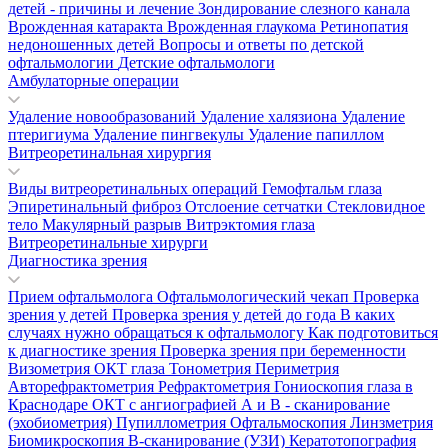
детей - причины и лечение
Зондирование слезного канала
Врожденная катаракта
Врожденная глаукома
Ретинопатия
недоношенных детей
Вопросы и ответы по детской
офтальмологии
Детские офтальмологи
Амбулаторные операции
Удаление новообразований
Удаление халязиона
Удаление
птеригиума
Удаление пингвекулы
Удаление папиллом
Витреоретинальная хирургия
Виды витреоретинальных операций
Гемофтальм глаза
Эпиретинальный фиброз
Отслоение сетчатки
Стекловидное
тело
Макулярный разрыв
Витрэктомия глаза
Витреоретинальные хирурги
Диагностика зрения
Прием офтальмолога
Офтальмологический чекап
Проверка
зрения у детей
Проверка зрения у детей до года
В каких
случаях нужно обращаться к офтальмологу
Как подготовиться
к диагностике зрения
Проверка зрения при беременности
Визометрия
ОКТ глаза
Тонометрия
Периметрия
Авторефрактометрия
Рефрактометрия
Гониоскопия глаза в
Краснодаре
ОКТ с ангиографией
А и В - сканирование
(эхобиометрия)
Пупиллометрия
Офтальмоскопия
Линзметрия
Биомикроскопия
В-сканирование (УЗИ)
Кератотопография