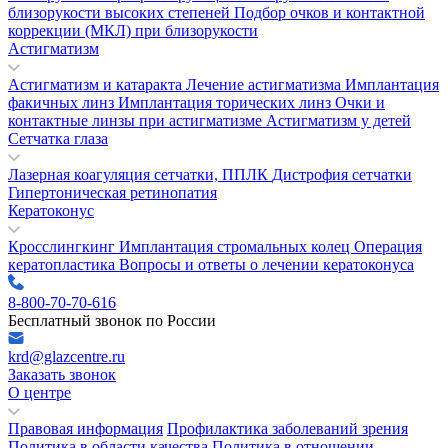
близорукости высоких степеней
Подбор очков и контактной
коррекции (МКЛ) при близорукости
Астигматизм
Астигматизм и катаракта
Лечение астигматизма
Имплантация
факичных линз
Имплантация торических линз
Очки и
контактные линзы при астигматизме
Астигматизм у детей
Сетчатка глаза
Лазерная коагуляция сетчатки, ППЛК
Дистрофия сетчатки
Гипертоническая ретинопатия
Кератоконус
Кросслингкинг
Имплантация стромальных колец
Операция
кератопластика
Вопросы и ответы о лечении кератоконуса
8-800-70-70-616
Бесплатный звонок по России
krd@glazcentre.ru
Заказать звонок
О центре
Правовая информация
Профилактика заболеваний зрения
Политика в области качества
Политика в отношении