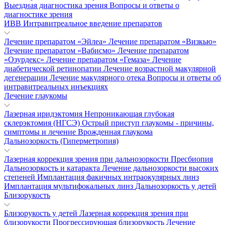
Выездная диагностика зрения
Вопросы и ответы о
диагностике зрения
ИВВ Интравитреальное введение препаратов
Лечение препаратом «Эйлеа»
Лечение препаратом «Визкью»
Лечение препаратом «Вабисмо»
Лечение препаратом
«Озурдекс»
Лечение препаратом «Гемаза»
Лечение
диабетической ретинопатии
Лечение возрастной макулярной
дегенерации
Лечение макулярного отека
Вопросы и ответы об
интравитреальных инъекциях
Лечение глаукомы
Лазерная иридэктомия
Непроникающая глубокая
склерэктомия (НГСЭ)
Острый приступ глаукомы - причины,
симптомы и лечение
Врожденная глаукома
Дальнозоркость (Гиперметропия)
Лазерная коррекция зрения при дальнозоркости
Пресбиопия
Дальнозоркость и катаракта
Лечение дальнозоркости высоких
степеней
Имплантация факичных интраокулярных линз
Имплантация мультифокальных линз
Дальнозоркость у детей
Близорукость
Близорукость у детей
Лазерная коррекция зрения при
близорукости
Прогрессирующая близорукость
Лечение