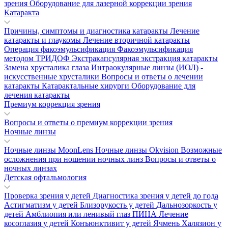
зрения
Оборудование для лазерной коррекции зрения
Катаракта
Причины, симптомы и диагностика катаракты
Лечение
катаракты и глаукомы
Лечение вторичной катаракты
Операция факоэмульсификация
Факоэмульсификация
методом ТРИДОФ
Экстракапсулярная экстракция катаракты
Замена хрусталика глаза
Интраокулярные линзы (ИОЛ) -
искусственные хрусталики
Вопросы и ответы о лечении
катаракты
Катарактальные хирурги
Оборудование для
лечения катаракты
Премиум коррекция зрения
Вопросы и ответы о премиум коррекции зрения
Ночные линзы
Ночные линзы MoonLens
Ночные линзы Okvision
Возможные
осложнения при ношении ночных линз
Вопросы и ответы о
ночных линзах
Детская офтальмология
Проверка зрения у детей
Диагностика зрения у детей до года
Астигматизм у детей
Близорукость у детей
Дальнозоркость у
детей
Амблиопия или ленивый глаз
ПИНА
Лечение
косоглазия у детей
Конъюнктивит у детей
Ячмень
Халязион у