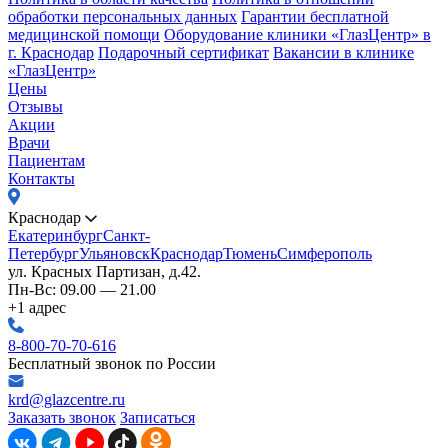
обработки персональных данных
Гарантии бесплатной
медицинской помощи
Оборудование клиники «ГлазЦентр» в
г. Краснодар
Подарочный сертификат
Вакансии в клинике
«ГлазЦентр»
Цены
Отзывы
Акции
Врачи
Пациентам
Контакты
Краснодар
Екатеринбург
Санкт-
Петербург
Ульяновск
Краснодар
Тюмень
Симферополь
ул. Красных Партизан, д.42.
Пн-Вс: 09.00 — 21.00
+1 адрес
8-800-70-70-616
Бесплатный звонок по России
krd@glazcentre.ru
Заказать звонок
Записаться