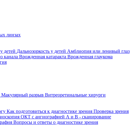
ых линзах
 у детей
Дальнозоркость у детей
Амблиопия или ленивый глаз
го канала
Врожденная катаракта
Врожденная глаукома
гия
а
Макулярный разрыв
Витреоретинальные хирурги
огу
Как подготовиться к диагностике зрения
Проверка зрения
ниоскопия
ОКТ с ангиографией
А и В - сканирование
графия
Вопросы и ответы о диагностике зрения