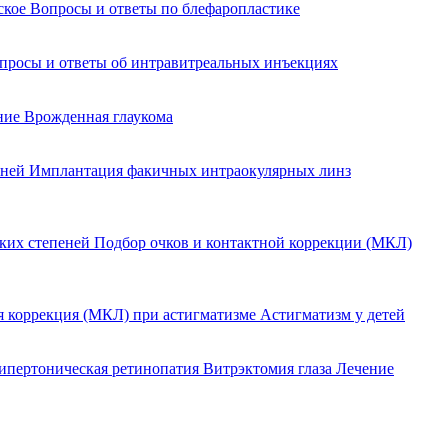
йское
Вопросы и ответы по блефаропластике
просы и ответы об интравитреальных инъекциях
ение
Врожденная глаукома
еней
Имплантация факичных интраокулярных линз
оких степеней
Подбор очков и контактной коррекции (МКЛ)
я коррекция (МКЛ) при астигматизме
Астигматизм у детей
ипертоническая ретинопатия
Витрэктомия глаза
Лечение