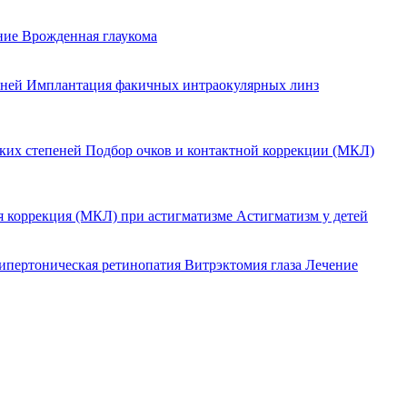
ение
Врожденная глаукома
еней
Имплантация факичных интраокулярных линз
оких степеней
Подбор очков и контактной коррекции (МКЛ)
я коррекция (МКЛ) при астигматизме
Астигматизм у детей
ипертоническая ретинопатия
Витрэктомия глаза
Лечение