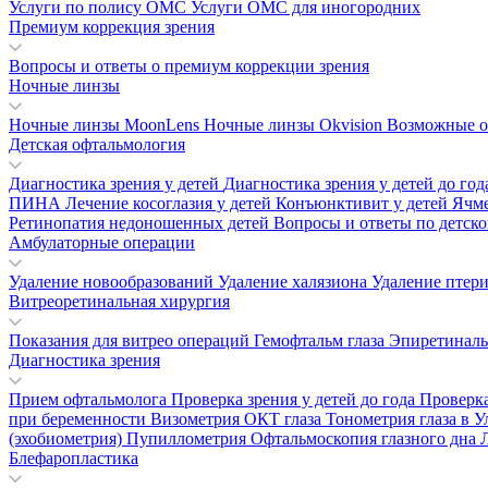
Услуги по полису ОМС
Услуги ОМС для иногородних
Премиум коррекция зрения
Вопросы и ответы о премиум коррекции зрения
Ночные линзы
Ночные линзы MoonLens
Ночные линзы Okvision
Возможные о
Детская офтальмология
Диагностика зрения у детей
Диагностика зрения у детей до го
ПИНА
Лечение косоглазия у детей
Конъюнктивит у детей
Ячм
Ретинопатия недоношенных детей
Вопросы и ответы по детск
Амбулаторные операции
Удаление новообразований
Удаление халязиона
Удаление птер
Витреоретинальная хирургия
Показания для витрео операций
Гемофтальм глаза
Эпиретинал
Диагностика зрения
Прием офтальмолога
Проверка зрения у детей до года
Проверка
при беременности
Визометрия
ОКТ глаза
Тонометрия глаза в 
(эхобиометрия)
Пупиллометрия
Офтальмоскопия глазного дна
Блефаропластика