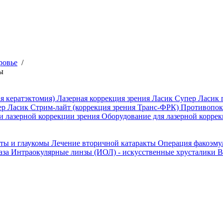
ровье
/
ы
я кератэктомия)
Лазерная коррекция зрения Ласик
Супер Ласик 
ер Ласик
Стрим-лайт (коррекция зрения Транс-ФРК)
Противопока
и лазерной коррекции зрения
Оборудование для лазерной коррек
кты и глаукомы
Лечение вторичной катаракты
Операция факоэм
аза
Интраокулярные линзы (ИОЛ) - искусственные хрусталики
В