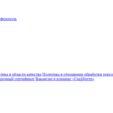
ферополь
тика в области качества
Политика в отношении обработки перс
рочный сертификат
Вакансии в клинике «ГлазЦентр»