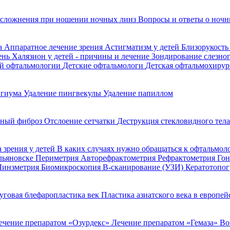
сложнения при ношении ночных линз
Вопросы и ответы о ночн
да
Аппаратное лечение зрения
Астигматизм у детей
Близорукость
ень
Халязион у детей - причины и лечение
Зондирование слезно
ой офтальмологии
Детские офтальмологи
Детская офтальмохирур
игиума
Удаление пингвекулы
Удаление папиллом
ьный фиброз
Отслоение сетчатки
Деструкция стекловидного тел
 зрения у детей
В каких случаях нужно обращаться к офтальмол
Ульяновске
Периметрия
Авторефрактометрия
Рефрактометрия
Го
Линзметрия
Биомикроскопия
В-сканирование (УЗИ)
Кератотопо
уговая блефаропластика век
Пластика азиатского века в европе
ечение препаратом «Озурдекс»
Лечение препаратом «Гемаза»
Во