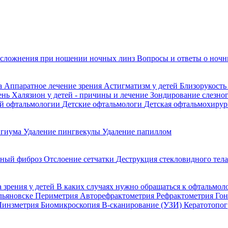
сложнения при ношении ночных линз
Вопросы и ответы о ночн
да
Аппаратное лечение зрения
Астигматизм у детей
Близорукость
ень
Халязион у детей - причины и лечение
Зондирование слезно
ой офтальмологии
Детские офтальмологи
Детская офтальмохирур
игиума
Удаление пингвекулы
Удаление папиллом
ьный фиброз
Отслоение сетчатки
Деструкция стекловидного тел
 зрения у детей
В каких случаях нужно обращаться к офтальмол
Ульяновске
Периметрия
Авторефрактометрия
Рефрактометрия
Го
Линзметрия
Биомикроскопия
В-сканирование (УЗИ)
Кератотопо