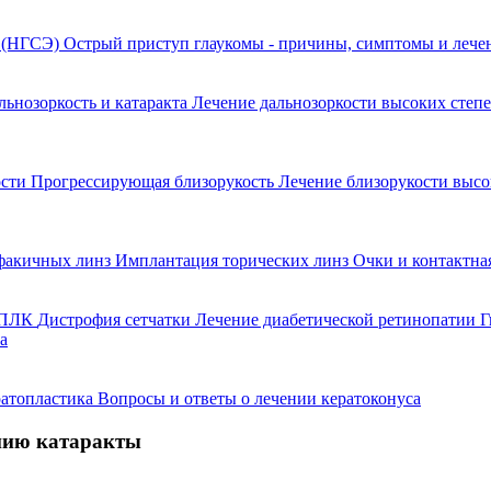
я (НГСЭ)
Острый приступ глаукомы - причины, симптомы и леч
льнозоркость и катаракта
Лечение дальнозоркости высоких степ
ости
Прогрессирующая близорукость
Лечение близорукости выс
факичных линз
Имплантация торических линз
Очки и контактна
 ППЛК
Дистрофия сетчатки
Лечение диабетической ретинопатии
Г
а
ратопластика
Вопросы и ответы о лечении кератоконуса
нию катаракты