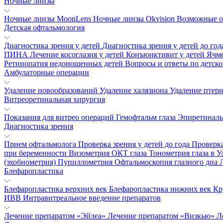
Ночные линзы
Ночные линзы MoonLens
Ночные линзы Okvision
Возможные о
Детская офтальмология
Диагностика зрения у детей
Диагностика зрения у детей до го
ПИНА
Лечение косоглазия у детей
Конъюнктивит у детей
Ячм
Ретинопатия недоношенных детей
Вопросы и ответы по детск
Амбулаторные операции
Удаление новообразований
Удаление халязиона
Удаление птер
Витреоретинальная хирургия
Показания для витрео операций
Гемофтальм глаза
Эпиретинал
Диагностика зрения
Прием офтальмолога
Проверка зрения у детей до года
Проверка
при беременности
Визометрия
ОКТ глаза
Тонометрия глаза в 
(эхобиометрия)
Пупиллометрия
Офтальмоскопия глазного дна
Блефаропластика
Блефаропластика верхних век
Блефаропластика нижних век
Кр
ИВВ Интравитреальное введение препаратов
Лечение препаратом «Эйлеа»
Лечение препаратом «Визкью»
Л