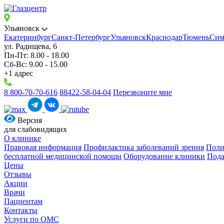
Ульяновск
Екатеринбург
Санкт-Петербург
Ульяновск
Краснодар
Тюмень
Сим
ул. Радищева, 6
Пн-Пт: 8.00 - 18.00
Сб-Вс: 9.00 - 15.00
+1 адрес
8 800-70-70-616
88422-58-04-04
Перезвоните мне
Версия
для слабовидящих
О клинике
Правовая информация
Профилактика заболеваний зрения
Поли
бесплатной медицинской помощи
Оборудование клиники
Пода
Цены
Отзывы
Акции
Врачи
Пациентам
Контакты
Услуги по ОМС