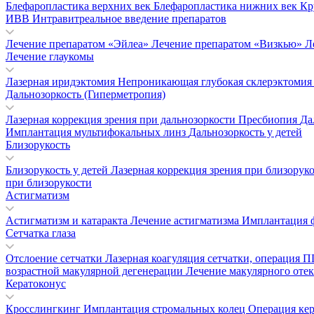
Блефаропластика верхних век
Блефаропластика нижних век
Кр
ИВВ Интравитреальное введение препаратов
Лечение препаратом «Эйлеа»
Лечение препаратом «Визкью»
Л
Лечение глаукомы
Лазерная иридэктомия
Непроникающая глубокая склерэктоми
Дальнозоркость (Гиперметропия)
Лазерная коррекция зрения при дальнозоркости
Пресбиопия
Да
Имплантация мультифокальных линз
Дальнозоркость у детей
Близорукость
Близорукость у детей
Лазерная коррекция зрения при близорук
при близорукости
Астигматизм
Астигматизм и катаракта
Лечение астигматизма
Имплантация 
Сетчатка глаза
Отслоение сетчатки
Лазерная коагуляция сетчатки, операция
возрастной макулярной дегенерации
Лечение макулярного отек
Кератоконус
Кросслингкинг
Имплантация стромальных колец
Операция ке