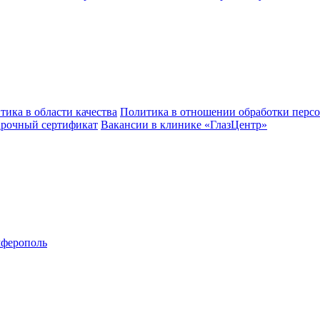
тика в области качества
Политика в отношении обработки перс
рочный сертификат
Вакансии в клинике «ГлазЦентр»
ферополь