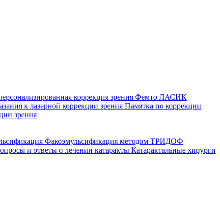
персонализированная коррекция зрения
Фемто ЛАСИК
зания к лазерной коррекции зрения
Памятка по коррекции
ции зрения
ульсификация
Факоэмульсификация методом ТРИДОФ
опросы и ответы о лечении катаракты
Катарактальные хирурги