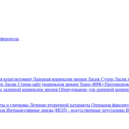
ферополь
я кератэктомия)
Лазерная коррекция зрения Ласик
Супер Ласик 
ер Ласик
Стрим-лайт (коррекция зрения Транс-ФРК)
Противопока
и лазерной коррекции зрения
Оборудование для лазерной коррек
кты и глаукомы
Лечение вторичной катаракты
Операция факоэм
аза
Интраокулярные линзы (ИОЛ) - искусственные хрусталики
В