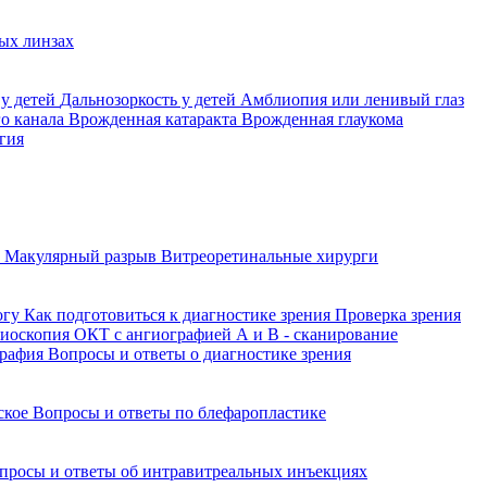
ых линзах
 у детей
Дальнозоркость у детей
Амблиопия или ленивый глаз
го канала
Врожденная катаракта
Врожденная глаукома
гия
а
Макулярный разрыв
Витреоретинальные хирурги
огу
Как подготовиться к диагностике зрения
Проверка зрения
ниоскопия
ОКТ с ангиографией
А и В - сканирование
графия
Вопросы и ответы о диагностике зрения
йское
Вопросы и ответы по блефаропластике
просы и ответы об интравитреальных инъекциях