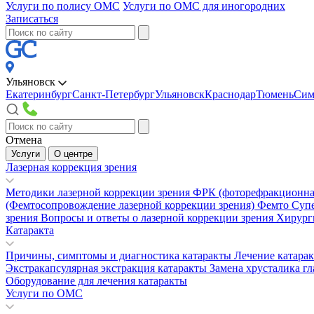
Услуги по полису ОМС
Услуги по ОМС для иногородних
Записаться
Ульяновск
Екатеринбург
Санкт-Петербург
Ульяновск
Краснодар
Тюмень
Сим
Отмена
Услуги
О центре
Лазерная коррекция зрения
Методики лазерной коррекции зрения
ФРК (фоторефракционна
(Фемтосопровождение лазерной коррекции зрения)
Фемто Суп
зрения
Вопросы и ответы о лазерной коррекции зрения
Хирург
Катаракта
Причины, симптомы и диагностика катаракты
Лечение катара
Экстракапсулярная экстракция катаракты
Замена хрусталика гл
Оборудование для лечения катаракты
Услуги по ОМС