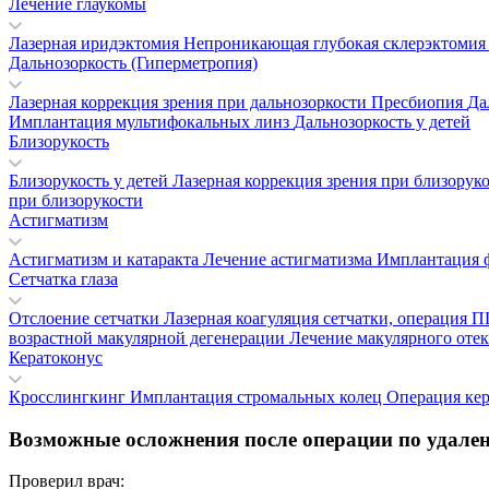
Лечение глаукомы
Лазерная иридэктомия
Непроникающая глубокая склерэктоми
Дальнозоркость (Гиперметропия)
Лазерная коррекция зрения при дальнозоркости
Пресбиопия
Да
Имплантация мультифокальных линз
Дальнозоркость у детей
Близорукость
Близорукость у детей
Лазерная коррекция зрения при близорук
при близорукости
Астигматизм
Астигматизм и катаракта
Лечение астигматизма
Имплантация 
Сетчатка глаза
Отслоение сетчатки
Лазерная коагуляция сетчатки, операция
возрастной макулярной дегенерации
Лечение макулярного отек
Кератоконус
Кросслингкинг
Имплантация стромальных колец
Операция ке
Возможные осложнения после операции по удале
Проверил врач: