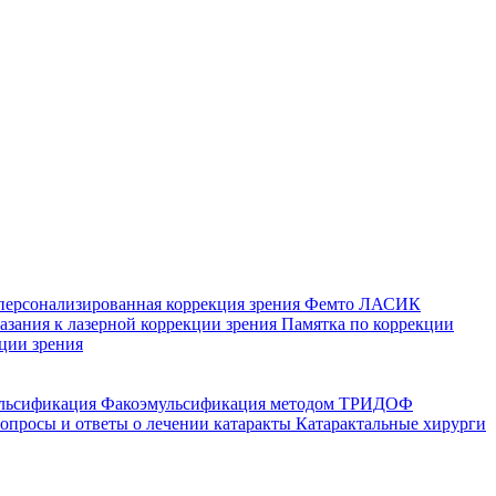
персонализированная коррекция зрения
Фемто ЛАСИК
зания к лазерной коррекции зрения
Памятка по коррекции
ции зрения
ульсификация
Факоэмульсификация методом ТРИДОФ
опросы и ответы о лечении катаракты
Катарактальные хирурги