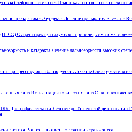
уговая блефаропластика век
Пластика азиатского века в европе
ечение препаратом «Озурдекс»
Лечение препаратом «Гемаза»
Во
я (НГСЭ)
Острый приступ глаукомы - причины, симптомы и леч
льнозоркость и катаракта
Лечение дальнозоркости высоких степ
ости
Прогрессирующая близорукость
Лечение близорукости выс
факичных линз
Имплантация торических линз
Очки и контактна
 ППЛК
Дистрофия сетчатки
Лечение диабетической ретинопатии
Г
а
ратопластика
Вопросы и ответы о лечении кератоконуса