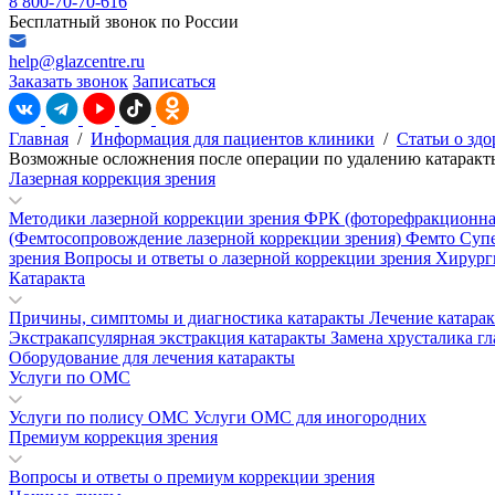
8 800-70-70-616
Бесплатный звонок по России
help@glazcentre.ru
Заказать звонок
Записаться
Главная
/
Информация для пациентов клиники
/
Статьи о здо
Возможные осложнения после операции по удалению катаракт
Лазерная коррекция зрения
Методики лазерной коррекции зрения
ФРК (фоторефракционна
(Фемтосопровождение лазерной коррекции зрения)
Фемто Суп
зрения
Вопросы и ответы о лазерной коррекции зрения
Хирург
Катаракта
Причины, симптомы и диагностика катаракты
Лечение катара
Экстракапсулярная экстракция катаракты
Замена хрусталика гл
Оборудование для лечения катаракты
Услуги по ОМС
Услуги по полису ОМС
Услуги ОМС для иногородних
Премиум коррекция зрения
Вопросы и ответы о премиум коррекции зрения