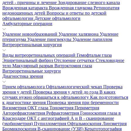
детей - причины и лечение
Зондирование слезного канала
Врожденная катаракта
Врожденная глаукома
Ретинопатия
недоношенных детей
Вопросы и ответы по детской
офтальмологии
Детские офтальмологи
Амбулаторные операции
Удаление новообразований
Удаление халязиона
Удаление
птеригиума
Удаление пингвекулы
Удаление папиллом
Витреоретинальная хирургия
Виды витреоретинальных операций
Гемофтальм глаза
Эпиретинальный фиброз
Отслоение сетчатки
Стекловидное
тело
Макулярный разрыв
Витрэктомия глаза
Витреоретинальные хирурги
Диагностика зрения
Прием офтальмолога
Офтальмологический чекап
Проверка
зрения у детей
Проверка зрения у детей до года
В каких
случаях нужно обращаться к офтальмологу
Как подготовиться
к диагностике зрения
Проверка зрения при беременности
Визометрия
ОКТ глаза
Тонометрия
Периметрия
Авторефрактометрия
Рефрактометрия
Гониоскопия глаза в
Краснодаре
ОКТ с ангиографией
А и В - сканирование
(эхобиометрия)
Пупиллометрия
Офтальмоскопия
Линзметрия
Биомикроскопия
В-сканирование (УЗИ)
Кератотопография