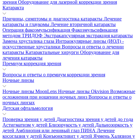
зрения
Оборудование для лазерной коррекции зрения
Катаракта
Причины, симптомы и диагностика катаракты
Лечение
катаракты и глаукомы
Лечение вторичной катаракты
Операция факоэмульсификация
Факоэмульсификация
методом ТРИДОФ
Экстракапсулярная экстракция катаракты
Замена хрусталика глаза
Интраокулярные линзы (ИОЛ) -
искусственные хрусталики
Вопросы и ответы о лечении
катаракты
Катарактальные хирурги
Оборудование для
лечения катаракты
Премиум коррекция зрения
Вопросы и ответы о премиум коррекции зрения
Ночные линзы
Ночные линзы MoonLens
Ночные линзы Okvision
Возможные
осложнения при ношении ночных линз
Вопросы и ответы о
ночных линзах
Детская офтальмология
Проверка зрения у детей
Диагностика зрения у детей до года
Астигматизм у детей
Близорукость у детей
Дальнозоркость у
детей
Амблиопия или ленивый глаз
ПИНА
Лечение
косоглазия у детей
Конъюнктивит у детей
Ячмень
Халязион у