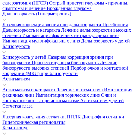
склерэктомия (НГСЭ)
Острый приступ глаукомы - причины,
симптомы и лечение
Врожденная глаукома
Дальнозоркость (Гиперметропия)
Лазерная коррекция зрения при дальнозоркости
Пресбиопия
Дальнозоркость и катаракта
Лечение дальнозоркости высоких
степеней
Имплантация факичных интраокулярных линз
Имплантация мультифокальных линз
Дальнозоркость у детей
Близорукость
Близорукость у детей
Лазерная коррекция зрения при
близорукости
Прогрессирующая близорукость
Лечение
близорукости высоких степеней
Подбор очков и контактной
коррекции (МКЛ) при близорукости
Астигматизм
Астигматизм и катаракта
Лечение астигматизма
Имплантация
факичных линз
Имплантация торических линз
Очки и
контактные линзы при астигматизме
Астигматизм у детей
Сетчатка глаза
Лазерная коагуляция сетчатки, ППЛК
Дистрофия сетчатки
Гипертоническая ретинопатия
Кератоконус