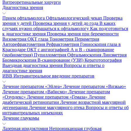
Витреоретинальные хирурги
Диагностика зрения
Прием офтальмолога
Офтальмологический чекап
Проверка
зрения у детей
Проверка зрения у детей до года
В каких
случаях нужно обращаться к офтальмологу
Как подготовиться
к диагностике зрения
Проверка зрения при беременности
Визометрия
ОКТ глаза
Тонометрия
Периметрия
Авторефрактометрия
Рефрактометрия
Гониоскопия глаза в
Краснодаре
ОКТ с ангиографией
А и В - сканирование
(эхобиометрия)
Пупиллометрия
Офтальмоскопия
Линзметрия
Биомикроскопия
В-сканирование (УЗИ)
Кератотопография
Выездная диагностика зрения
Вопросы и ответы о
диагностике зрения
ИВВ Интравитреальное введение препаратов
Лечение препаратом «Эйлеа»
Лечение препаратом «Визкью»
Лечение препаратом «Вабисмо»
Лечение препаратом
«Озурдекс»
Лечение препаратом «Гемаза»
Лечение
диабетической ретинопатии
Лечение возрастной макулярной
дегенерации
Лечение макулярного отека
Вопросы и ответы об
интравитреальных инъекциях
Лечение глаукомы
Лазерная иридэктомия
Непроникающая глубокая