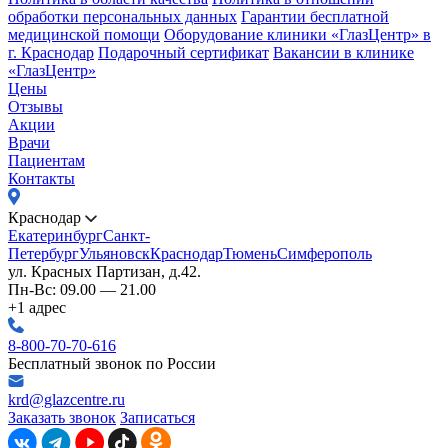
обработки персональных данных
Гарантии бесплатной
медицинской помощи
Оборудование клиники «ГлазЦентр» в
г. Краснодар
Подарочный сертификат
Вакансии в клинике
«ГлазЦентр»
Цены
Отзывы
Акции
Врачи
Пациентам
Контакты
Краснодар
Екатеринбург
Санкт-
Петербург
Ульяновск
Краснодар
Тюмень
Симферополь
ул. Красных Партизан, д.42.
Пн-Вс: 09.00 — 21.00
+1 адрес
8-800-70-70-616
Бесплатный звонок по России
krd@glazcentre.ru
Заказать звонок
Записаться