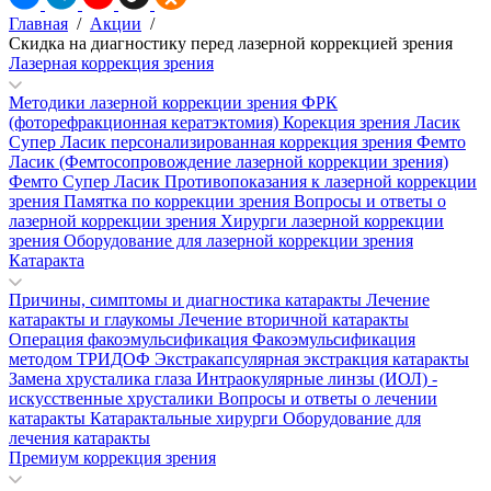
Главная
/
Акции
/
Скидка на диагностику перед лазерной коррекцией зрения
Лазерная коррекция зрения
Методики лазерной коррекции зрения
ФРК
(фоторефракционная кератэктомия)
Корекция зрения Ласик
Супер Ласик персонализированная коррекция зрения
Фемто
Ласик (Фемтосопровождение лазерной коррекции зрения)
Фемто Супер Ласик
Противопоказания к лазерной коррекции
зрения
Памятка по коррекции зрения
Вопросы и ответы о
лазерной коррекции зрения
Хирурги лазерной коррекции
зрения
Оборудование для лазерной коррекции зрения
Катаракта
Причины, симптомы и диагностика катаракты
Лечение
катаракты и глаукомы
Лечение вторичной катаракты
Операция факоэмульсификация
Факоэмульсификация
методом ТРИДОФ
Экстракапсулярная экстракция катаракты
Замена хрусталика глаза
Интраокулярные линзы (ИОЛ) -
искусственные хрусталики
Вопросы и ответы о лечении
катаракты
Катарактальные хирурги
Оборудование для
лечения катаракты
Премиум коррекция зрения