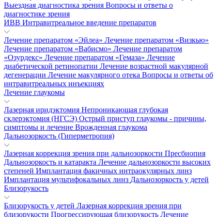
Выездная диагностика зрения
Вопросы и ответы о
диагностике зрения
ИВВ Интравитреальное введение препаратов
Лечение препаратом «Эйлеа»
Лечение препаратом «Визкью»
Лечение препаратом «Вабисмо»
Лечение препаратом
«Озурдекс»
Лечение препаратом «Гемаза»
Лечение
диабетической ретинопатии
Лечение возрастной макулярной
дегенерации
Лечение макулярного отека
Вопросы и ответы об
интравитреальных инъекциях
Лечение глаукомы
Лазерная иридэктомия
Непроникающая глубокая
склерэктомия (НГСЭ)
Острый приступ глаукомы - причины,
симптомы и лечение
Врожденная глаукома
Дальнозоркость (Гиперметропия)
Лазерная коррекция зрения при дальнозоркости
Пресбиопия
Дальнозоркость и катаракта
Лечение дальнозоркости высоких
степеней
Имплантация факичных интраокулярных линз
Имплантация мультифокальных линз
Дальнозоркость у детей
Близорукость
Близорукость у детей
Лазерная коррекция зрения при
близорукости
Прогрессирующая близорукость
Лечение