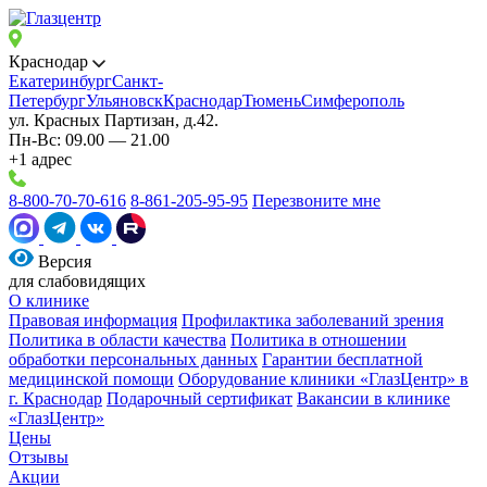
Краснодар
Екатеринбург
Санкт-
Петербург
Ульяновск
Краснодар
Тюмень
Симферополь
ул. Красных Партизан, д.42.
Пн-Вс: 09.00 — 21.00
+1 адрес
8-800-70-70-616
8-861-205-95-95
Перезвоните мне
Версия
для слабовидящих
О клинике
Правовая информация
Профилактика заболеваний зрения
Политика в области качества
Политика в отношении
обработки персональных данных
Гарантии бесплатной
медицинской помощи
Оборудование клиники «ГлазЦентр» в
г. Краснодар
Подарочный сертификат
Вакансии в клинике
«ГлазЦентр»
Цены
Отзывы
Акции