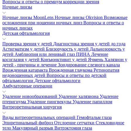
Вопросы и ответы о премиум коррекции зрения
Ночные линзы
Ночные линзы MoonLens
Ночные линзы Okvision
Возможные
осложнения при ношении ночных линз
Вопросы и ответы о
ночных линзах
Детская офтальмология
Проверка зрения у детей
Диагностика зрения у детей до года
Астигматизм у детей
Близорукость у детей
Дальнозоркость у
детей
Амблиопия или ленивый глаз
ПИНА
Лечение
косоглазия у детей
Конъюнктивит у детей
Ячмень
Халязион у
детей - причины и лечение
Зондирование слезного канала
Врожденная катаракта
Врожденная глаукома
Ретинопатия
недоношенных детей
Вопросы и ответы по детской
офтальмологии
Детские офтальмологи
Амбулаторные операции
Удаление новообразований
Удаление халязиона
Удаление
птеригиума
Удаление пингвекулы
Удаление папиллом
Витреоретинальная хирургия
Виды витреоретинальных операций
Гемофтальм глаза
Эпиретинальный фиброз
Отслоение сетчатки
Стекловидное
тело
Макулярный разрыв
Витрэктомия глаза