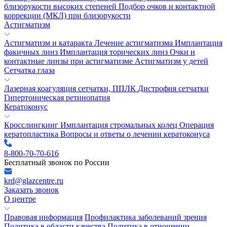
близорукости высоких степеней
Подбор очков и контактной
коррекции (МКЛ) при близорукости
Астигматизм
Астигматизм и катаракта
Лечение астигматизма
Имплантация
факичных линз
Имплантация торических линз
Очки и
контактные линзы при астигматизме
Астигматизм у детей
Сетчатка глаза
Лазерная коагуляция сетчатки, ППЛК
Дистрофия сетчатки
Гипертоническая ретинопатия
Кератоконус
Кросслингкинг
Имплантация стромальных колец
Операция
кератопластика
Вопросы и ответы о лечении кератоконуса
8-800-70-70-616
Бесплатный звонок по России
krd@glazcentre.ru
Заказать звонок
О центре
Правовая информация
Профилактика заболеваний зрения
Политика в области качества
Политика в отношении