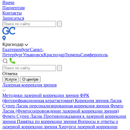
Врачи
Пациентам
Контакты
Записаться
Краснодар
Екатеринбург
Санкт-
Петербург
Ульяновск
Краснодар
Тюмень
Симферополь
Отмена
Услуги
О центре
Лазерная коррекция зрения
Методики лазерной коррекции зрения
ФРК
(фоторефракционная кератэктомия)
Корекция зрения Ласик
Супер Ласик персонализированная коррекция зрения
Фемто
Ласик (Фемтосопровождение лазерной коррекции зрения)
Фемто Супер Ласик
Противопоказания к лазерной коррекции
зрения
Памятка по коррекции зрения
Вопросы и ответы о
лазерной коррекции зрения
Хирурги лазерной коррекции