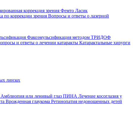
зированная коррекция зрения
Фемто Ласик
а по коррекции зрения
Вопросы и ответы о лазерной
ульсификация
Факоэмульсификация методом ТРИДОФ
опросы и ответы о лечении катаракты
Катарактальные хирурги
ых линзах
й
Амблиопия или ленивый глаз
ПИНА
Лечение косоглазия у
кта
Врожденная глаукома
Ретинопатия недоношенных детей