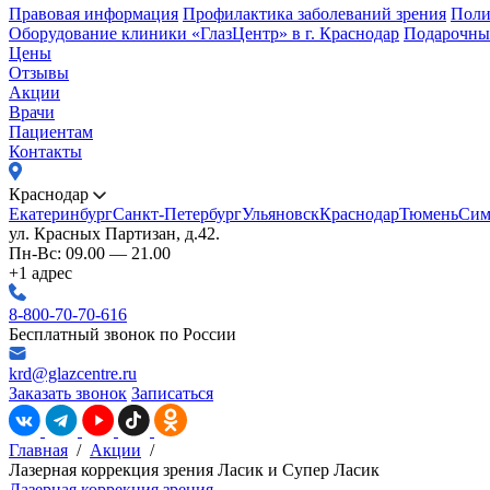
Правовая информация
Профилактика заболеваний зрения
Поли
Оборудование клиники «ГлазЦентр» в г. Краснодар
Подарочны
Цены
Отзывы
Акции
Врачи
Пациентам
Контакты
Краснодар
Екатеринбург
Санкт-Петербург
Ульяновск
Краснодар
Тюмень
Сим
ул. Красных Партизан, д.42.
Пн-Вс: 09.00 — 21.00
+1 адрес
8-800-70-70-616
Бесплатный звонок по России
krd@glazcentre.ru
Заказать звонок
Записаться
Главная
/
Акции
/
Лазерная коррекция зрения Ласик и Супер Ласик
Лазерная коррекция зрения