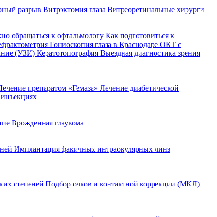
рный разрыв
Витрэктомия глаза
Витреоретинальные хирурги
жно обращаться к офтальмологу
Как подготовиться к
ефрактометрия
Гониоскопия глаза в Краснодаре
ОКТ с
ание (УЗИ)
Кератотопография
Выездная диагностика зрения
Лечение препаратом «Гемаза»
Лечение диабетической
 инъекциях
ение
Врожденная глаукома
еней
Имплантация факичных интраокулярных линз
оких степеней
Подбор очков и контактной коррекции (МКЛ)