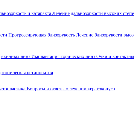
льнозоркость и катаракта
Лечение дальнозоркости высоких степ
ости
Прогрессирующая близорукость
Лечение близорукости выс
факичных линз
Имплантация торических линз
Очки и контактны
ртоническая ретинопатия
ратопластика
Вопросы и ответы о лечении кератоконуса