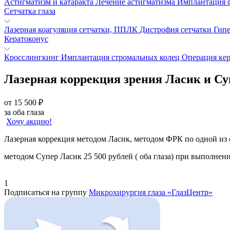
Астигматизм и катаракта
Лечение астигматизма
Имплантация 
Сетчатка глаза
Лазерная коагуляция сетчатки, ППЛК
Дистрофия сетчатки
Гипе
Кератоконус
Кросслингкинг
Имплантация стромальных колец
Операция ке
Лазерная коррекция зрения Ласик и Су
от 15 500 ₽
за оба глаза
Хочу акцию!
Лазерная коррекция методом Ласик, методом ФРК по одной из с
методом Супер Ласик 25 500 рублей ( оба глаза) при выполнен
1
Подписаться на группу
Микрохирургия глаза «ГлазЦентр»