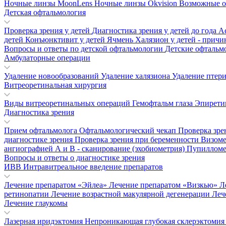
Ночные линзы MoonLens
Ночные линзы Okvision
Возможные о
Детская офтальмология
Проверка зрения у детей
Диагностика зрения у детей до года
А
детей
Конъюнктивит у детей
Ячмень
Халязион у детей - прич
Вопросы и ответы по детской офтальмологии
Детские офтальм
Амбулаторные операции
Удаление новообразований
Удаление халязиона
Удаление птер
Витреоретинальная хирургия
Виды витреоретинальных операций
Гемофтальм глаза
Эпирети
Диагностика зрения
Прием офтальмолога
Офтальмологический чекап
Проверка зре
диагностике зрения
Проверка зрения при беременности
Визом
ангиографией
А и В - сканирование (эхобиометрия)
Пупиллом
Вопросы и ответы о диагностике зрения
ИВВ Интравитреальное введение препаратов
Лечение препаратом «Эйлеа»
Лечение препаратом «Визкью»
Л
ретинопатии
Лечение возрастной макулярной дегенерации
Леч
Лечение глаукомы
Лазерная иридэктомия
Непроникающая глубокая склерэктоми