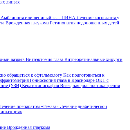
ых линзах
й
Амблиопия или ленивый глаз
ПИНА
Лечение косоглазия у
кта
Врожденная глаукома
Ретинопатия недоношенных детей
рный разрыв
Витрэктомия глаза
Витреоретинальные хирурги
жно обращаться к офтальмологу
Как подготовиться к
ефрактометрия
Гониоскопия глаза в Краснодаре
ОКТ с
ание (УЗИ)
Кератотопография
Выездная диагностика зрения
Лечение препаратом «Гемаза»
Лечение диабетической
 инъекциях
ение
Врожденная глаукома