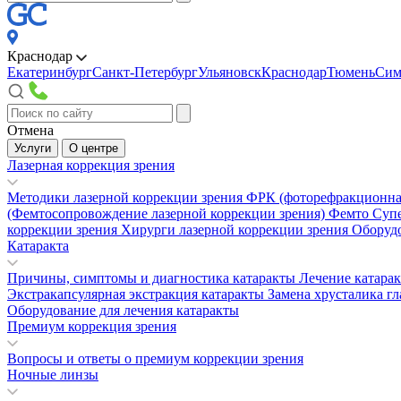
Краснодар
Екатеринбург
Санкт-Петербург
Ульяновск
Краснодар
Тюмень
Сим
Отмена
Услуги
О центре
Лазерная коррекция зрения
Методики лазерной коррекции зрения
ФРК (фоторефракционна
(Фемтосопровождение лазерной коррекции зрения)
Фемто Суп
коррекции зрения
Хирурги лазерной коррекции зрения
Оборудо
Катаракта
Причины, симптомы и диагностика катаракты
Лечение катара
Экстракапсулярная экстракция катаракты
Замена хрусталика гл
Оборудование для лечения катаракты
Премиум коррекция зрения
Вопросы и ответы о премиум коррекции зрения
Ночные линзы