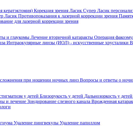
я кератэктомия)
Корекция зрения Ласик
Супер Ласик персонали
ер Ласик
Противопоказания к лазерной коррекции зрения
Памятк
вание для лазерной коррекции зрения
кты и глаукомы
Лечение вторичной катаракты
Операция факоэм
аза
Интраокулярные линзы (ИОЛ) - искусственные хрусталики
В
сложнения при ношении ночных линз
Вопросы и ответы о ночн
стигматизм у детей
Близорукость у детей
Дальнозоркость у дете
ины и лечение
Зондирование слезного канала
Врожденная катара
ологи
игиума
Удаление пингвекулы
Удаление папиллом