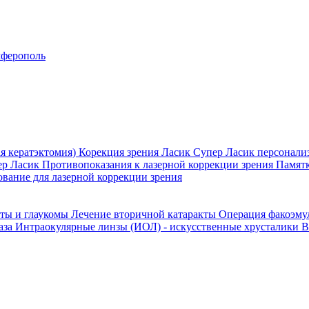
ферополь
я кератэктомия)
Корекция зрения Ласик
Супер Ласик персонали
ер Ласик
Противопоказания к лазерной коррекции зрения
Памятк
вание для лазерной коррекции зрения
кты и глаукомы
Лечение вторичной катаракты
Операция факоэм
аза
Интраокулярные линзы (ИОЛ) - искусственные хрусталики
В