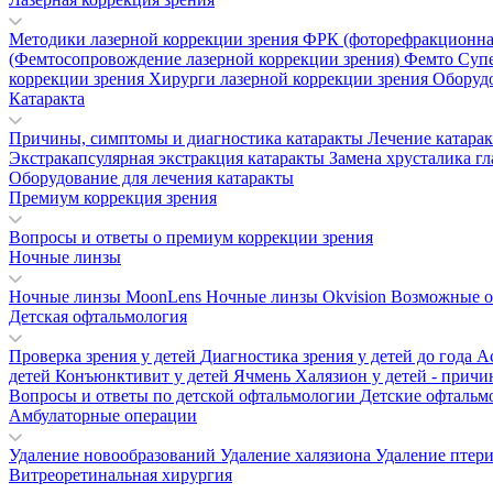
Методики лазерной коррекции зрения
ФРК (фоторефракционна
(Фемтосопровождение лазерной коррекции зрения)
Фемто Суп
коррекции зрения
Хирурги лазерной коррекции зрения
Оборудо
Катаракта
Причины, симптомы и диагностика катаракты
Лечение катара
Экстракапсулярная экстракция катаракты
Замена хрусталика гл
Оборудование для лечения катаракты
Премиум коррекция зрения
Вопросы и ответы о премиум коррекции зрения
Ночные линзы
Ночные линзы MoonLens
Ночные линзы Okvision
Возможные о
Детская офтальмология
Проверка зрения у детей
Диагностика зрения у детей до года
А
детей
Конъюнктивит у детей
Ячмень
Халязион у детей - прич
Вопросы и ответы по детской офтальмологии
Детские офтальм
Амбулаторные операции
Удаление новообразований
Удаление халязиона
Удаление птер
Витреоретинальная хирургия