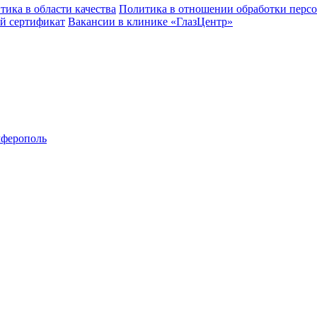
тика в области качества
Политика в отношении обработки перс
й сертификат
Вакансии в клинике «ГлазЦентр»
ферополь