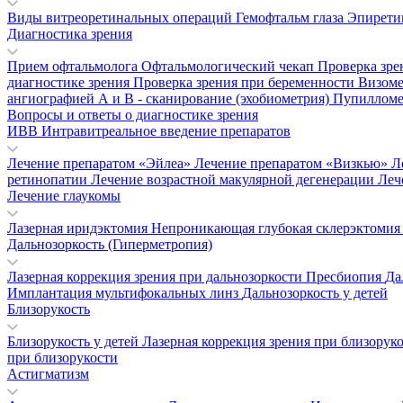
Виды витреоретинальных операций
Гемофтальм глаза
Эпирети
Диагностика зрения
Прием офтальмолога
Офтальмологический чекап
Проверка зре
диагностике зрения
Проверка зрения при беременности
Визом
ангиографией
А и В - сканирование (эхобиометрия)
Пупиллом
Вопросы и ответы о диагностике зрения
ИВВ Интравитреальное введение препаратов
Лечение препаратом «Эйлеа»
Лечение препаратом «Визкью»
Л
ретинопатии
Лечение возрастной макулярной дегенерации
Леч
Лечение глаукомы
Лазерная иридэктомия
Непроникающая глубокая склерэктоми
Дальнозоркость (Гиперметропия)
Лазерная коррекция зрения при дальнозоркости
Пресбиопия
Да
Имплантация мультифокальных линз
Дальнозоркость у детей
Близорукость
Близорукость у детей
Лазерная коррекция зрения при близорук
при близорукости
Астигматизм