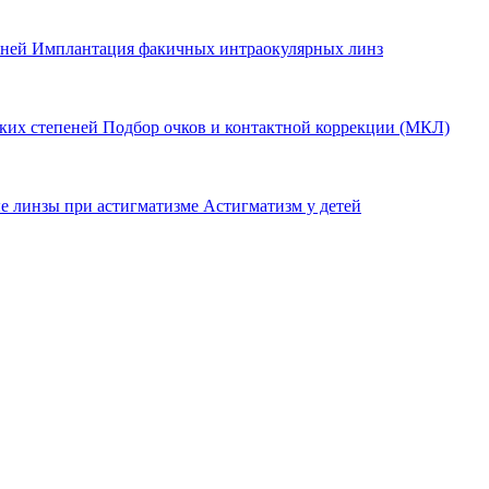
еней
Имплантация факичных интраокулярных линз
оких степеней
Подбор очков и контактной коррекции (МКЛ)
е линзы при астигматизме
Астигматизм у детей