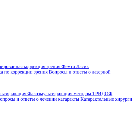
зированная коррекция зрения
Фемто Ласик
а по коррекции зрения
Вопросы и ответы о лазерной
ульсификация
Факоэмульсификация методом ТРИДОФ
опросы и ответы о лечении катаракты
Катарактальные хирурги