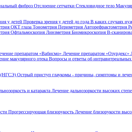
нальный фиброз
Отслоение сетчатки
Стекловидное тело
Макуля
ния у детей
Проверка зрения у детей до года
В каких случаях ну
етрия
ОКТ глаза
Тонометрия
Периметрия
Авторефрактометрия
Р
етрия
Офтальмоскопия
Линзметрия
Биомикроскопия
В-сканиров
ечение препаратом «Вабисмо»
Лечение препаратом «Озурдекс»
ение макулярного отека
Вопросы и ответы об интравитреальных
я (НГСЭ)
Острый приступ глаукомы - причины, симптомы и леч
льнозоркость и катаракта
Лечение дальнозоркости высоких степ
ости
Прогрессирующая близорукость
Лечение близорукости выс