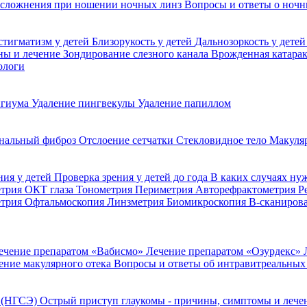
сложнения при ношении ночных линз
Вопросы и ответы о ночн
стигматизм у детей
Близорукость у детей
Дальнозоркость у дете
ины и лечение
Зондирование слезного канала
Врожденная катара
ологи
игиума
Удаление пингвекулы
Удаление папиллом
нальный фиброз
Отслоение сетчатки
Стекловидное тело
Макуля
ния у детей
Проверка зрения у детей до года
В каких случаях ну
етрия
ОКТ глаза
Тонометрия
Периметрия
Авторефрактометрия
Р
етрия
Офтальмоскопия
Линзметрия
Биомикроскопия
В-сканиров
ечение препаратом «Вабисмо»
Лечение препаратом «Озурдекс»
ение макулярного отека
Вопросы и ответы об интравитреальных
я (НГСЭ)
Острый приступ глаукомы - причины, симптомы и леч