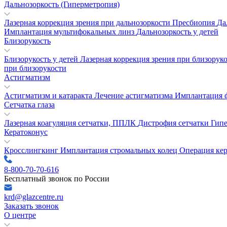
Дальнозоркость (Гиперметропия)
Лазерная коррекция зрения при дальнозоркости
Пресбиопия
Да
Имплантация мультифокальных линз
Дальнозоркость у детей
Близорукость
Близорукость у детей
Лазерная коррекция зрения при близорук
при близорукости
Астигматизм
Астигматизм и катаракта
Лечение астигматизма
Имплантация 
Сетчатка глаза
Лазерная коагуляция сетчатки, ППЛК
Дистрофия сетчатки
Гипе
Кератоконус
Кросслингкинг
Имплантация стромальных колец
Операция ке
8-800-70-70-616
Бесплатный звонок по России
krd@glazcentre.ru
Заказать звонок
О центре