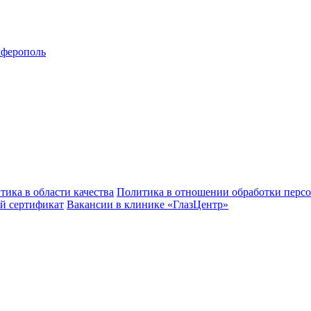
ферополь
тика в области качества
Политика в отношении обработки перс
й сертификат
Вакансии в клинике «ГлазЦентр»