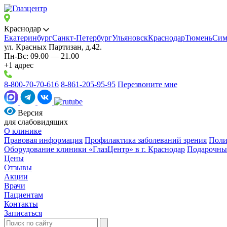
Краснодар
Екатеринбург
Санкт-Петербург
Ульяновск
Краснодар
Тюмень
Сим
ул. Красных Партизан, д.42.
Пн-Вс: 09.00 — 21.00
+1 адрес
8-800-70-70-616
8-861-205-95-95
Перезвоните мне
Версия
для слабовидящих
О клинике
Правовая информация
Профилактика заболеваний зрения
Поли
Оборудование клиники «ГлазЦентр» в г. Краснодар
Подарочны
Цены
Отзывы
Акции
Врачи
Пациентам
Контакты
Записаться