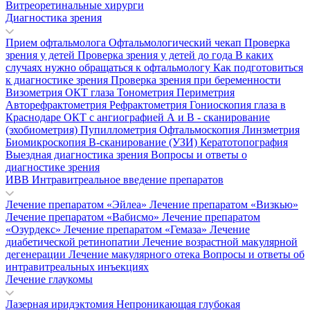
Витреоретинальные хирурги
Диагностика зрения
Прием офтальмолога
Офтальмологический чекап
Проверка
зрения у детей
Проверка зрения у детей до года
В каких
случаях нужно обращаться к офтальмологу
Как подготовиться
к диагностике зрения
Проверка зрения при беременности
Визометрия
ОКТ глаза
Тонометрия
Периметрия
Авторефрактометрия
Рефрактометрия
Гониоскопия глаза в
Краснодаре
ОКТ с ангиографией
А и В - сканирование
(эхобиометрия)
Пупиллометрия
Офтальмоскопия
Линзметрия
Биомикроскопия
В-сканирование (УЗИ)
Кератотопография
Выездная диагностика зрения
Вопросы и ответы о
диагностике зрения
ИВВ Интравитреальное введение препаратов
Лечение препаратом «Эйлеа»
Лечение препаратом «Визкью»
Лечение препаратом «Вабисмо»
Лечение препаратом
«Озурдекс»
Лечение препаратом «Гемаза»
Лечение
диабетической ретинопатии
Лечение возрастной макулярной
дегенерации
Лечение макулярного отека
Вопросы и ответы об
интравитреальных инъекциях
Лечение глаукомы
Лазерная иридэктомия
Непроникающая глубокая