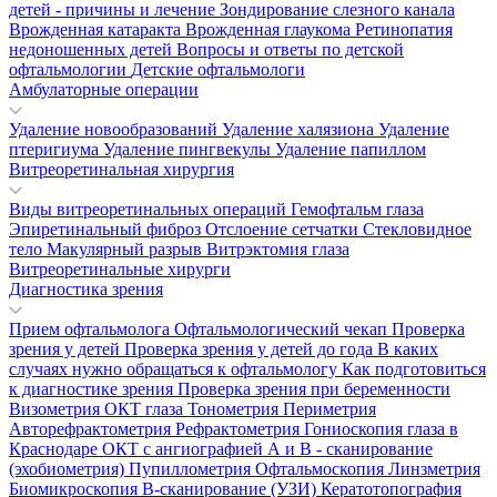
детей - причины и лечение
Зондирование слезного канала
Врожденная катаракта
Врожденная глаукома
Ретинопатия
недоношенных детей
Вопросы и ответы по детской
офтальмологии
Детские офтальмологи
Амбулаторные операции
Удаление новообразований
Удаление халязиона
Удаление
птеригиума
Удаление пингвекулы
Удаление папиллом
Витреоретинальная хирургия
Виды витреоретинальных операций
Гемофтальм глаза
Эпиретинальный фиброз
Отслоение сетчатки
Стекловидное
тело
Макулярный разрыв
Витрэктомия глаза
Витреоретинальные хирурги
Диагностика зрения
Прием офтальмолога
Офтальмологический чекап
Проверка
зрения у детей
Проверка зрения у детей до года
В каких
случаях нужно обращаться к офтальмологу
Как подготовиться
к диагностике зрения
Проверка зрения при беременности
Визометрия
ОКТ глаза
Тонометрия
Периметрия
Авторефрактометрия
Рефрактометрия
Гониоскопия глаза в
Краснодаре
ОКТ с ангиографией
А и В - сканирование
(эхобиометрия)
Пупиллометрия
Офтальмоскопия
Линзметрия
Биомикроскопия
В-сканирование (УЗИ)
Кератотопография