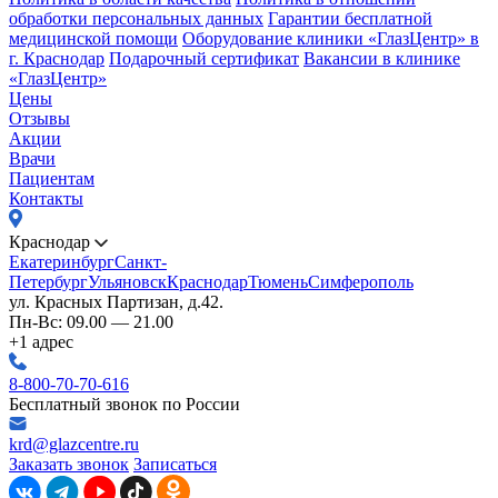
обработки персональных данных
Гарантии бесплатной
медицинской помощи
Оборудование клиники «ГлазЦентр» в
г. Краснодар
Подарочный сертификат
Вакансии в клинике
«ГлазЦентр»
Цены
Отзывы
Акции
Врачи
Пациентам
Контакты
Краснодар
Екатеринбург
Санкт-
Петербург
Ульяновск
Краснодар
Тюмень
Симферополь
ул. Красных Партизан, д.42.
Пн-Вс: 09.00 — 21.00
+1 адрес
8-800-70-70-616
Бесплатный звонок по России
krd@glazcentre.ru
Заказать звонок
Записаться