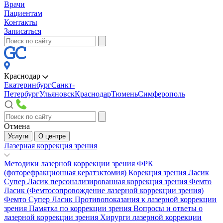
Врачи
Пациентам
Контакты
Записаться
Краснодар
Екатеринбург
Санкт-
Петербург
Ульяновск
Краснодар
Тюмень
Симферополь
Отмена
Услуги
О центре
Лазерная коррекция зрения
Методики лазерной коррекции зрения
ФРК
(фоторефракционная кератэктомия)
Корекция зрения Ласик
Супер Ласик персонализированная коррекция зрения
Фемто
Ласик (Фемтосопровождение лазерной коррекции зрения)
Фемто Супер Ласик
Противопоказания к лазерной коррекции
зрения
Памятка по коррекции зрения
Вопросы и ответы о
лазерной коррекции зрения
Хирурги лазерной коррекции