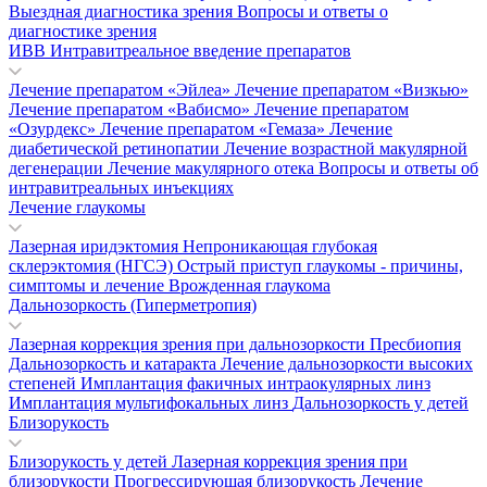
Выездная диагностика зрения
Вопросы и ответы о
диагностике зрения
ИВВ Интравитреальное введение препаратов
Лечение препаратом «Эйлеа»
Лечение препаратом «Визкью»
Лечение препаратом «Вабисмо»
Лечение препаратом
«Озурдекс»
Лечение препаратом «Гемаза»
Лечение
диабетической ретинопатии
Лечение возрастной макулярной
дегенерации
Лечение макулярного отека
Вопросы и ответы об
интравитреальных инъекциях
Лечение глаукомы
Лазерная иридэктомия
Непроникающая глубокая
склерэктомия (НГСЭ)
Острый приступ глаукомы - причины,
симптомы и лечение
Врожденная глаукома
Дальнозоркость (Гиперметропия)
Лазерная коррекция зрения при дальнозоркости
Пресбиопия
Дальнозоркость и катаракта
Лечение дальнозоркости высоких
степеней
Имплантация факичных интраокулярных линз
Имплантация мультифокальных линз
Дальнозоркость у детей
Близорукость
Близорукость у детей
Лазерная коррекция зрения при
близорукости
Прогрессирующая близорукость
Лечение