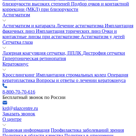
близорукости высоких степеней
Подбор очков и контактной
коррекции (МКЛ) при близорукости
Астигматизм
Астигматизм и катаракта
Лечение астигматизма
Имплантация
факичных линз
Имплантация торических линз
Очки и
контактные линзы при астигматизме
Астигматизм у детей
Сетчатка глаза
Лазерная коагуляция сетчатки, ППЛК
Дистрофия сетчатки
Гипертоническая ретинопатия
Кератоконус
Кросслингкинг
Имплантация стромальных колец
Операция
кератопластика
Вопросы и ответы о лечении кератоконуса
8-800-70-70-616
Бесплатный звонок по России
krd@glazcentre.ru
Заказать звонок
О центре
Правовая информация
Профилактика заболеваний зрения
Политика в области качества
Политика в отношении