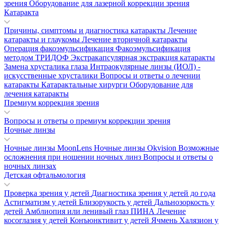
зрения
Оборудование для лазерной коррекции зрения
Катаракта
Причины, симптомы и диагностика катаракты
Лечение
катаракты и глаукомы
Лечение вторичной катаракты
Операция факоэмульсификация
Факоэмульсификация
методом ТРИДОФ
Экстракапсулярная экстракция катаракты
Замена хрусталика глаза
Интраокулярные линзы (ИОЛ) -
искусственные хрусталики
Вопросы и ответы о лечении
катаракты
Катарактальные хирурги
Оборудование для
лечения катаракты
Премиум коррекция зрения
Вопросы и ответы о премиум коррекции зрения
Ночные линзы
Ночные линзы MoonLens
Ночные линзы Okvision
Возможные
осложнения при ношении ночных линз
Вопросы и ответы о
ночных линзах
Детская офтальмология
Проверка зрения у детей
Диагностика зрения у детей до года
Астигматизм у детей
Близорукость у детей
Дальнозоркость у
детей
Амблиопия или ленивый глаз
ПИНА
Лечение
косоглазия у детей
Конъюнктивит у детей
Ячмень
Халязион у