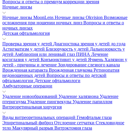
Вопросы и ответы о премиум коррекции зрения
Ночные линзы
Ночные линзы MoonLens
Ночные линзы Okvision
Возможные
осложнения при ношении ночных линз
Вопросы и ответы о
ночных линзах
Детская офтальмология
Проверка зрения у детей
Диагностика зрения у детей до года
Астигматизм у детей
Близорукость у детей
Дальнозоркость у
детей
Амблиопия или ленивый глаз
ПИНА
Лечение
косоглазия у детей
Конъюнктивит у детей
Ячмень
Халязион у
детей - причины и лечение
Зондирование слезного канала
Врожденная катаракта
Врожденная глаукома
Ретинопатия
недоношенных детей
Вопросы и ответы по детской
офтальмологии
Детские офтальмологи
Амбулаторные операции
Удаление новообразований
Удаление халязиона
Удаление
птеригиума
Удаление пингвекулы
Удаление папиллом
Витреоретинальная хирургия
Виды витреоретинальных операций
Гемофтальм глаза
Эпиретинальный фиброз
Отслоение сетчатки
Стекловидное
тело
Макулярный разрыв
Витрэктомия глаза