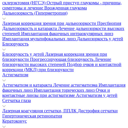
склерэктомия (НГСЭ)
Острый приступ глаукомы - причины,
симптомы и лечение
Врожденная глаукома
Дальнозоркость (Гиперметропия)
Лазерная коррекция зрения при дальнозоркости
Пресбиопия
Дальнозоркость и катаракта
Лечение дальнозоркости высоких
степеней
Имплантация факичных интраокулярных линз
Имплантация мультифокальных линз
Дальнозоркость у детей
Близорукость
Близорукость у детей
Лазерная коррекция зрения при
близорукости
Прогрессирующая близорукость
Лечение
близорукости высоких степеней
Подбор очков и контактной
коррекции (МКЛ) при близорукости
Астигматизм
Астигматизм и катаракта
Лечение астигматизма
Имплантация
факичных линз
Имплантация торических линз
Очки и
контактные линзы при астигматизме
Астигматизм у детей
Сетчатка глаза
Лазерная коагуляция сетчатки, ППЛК
Дистрофия сетчатки
Гипертоническая ретинопатия
Кератоконус