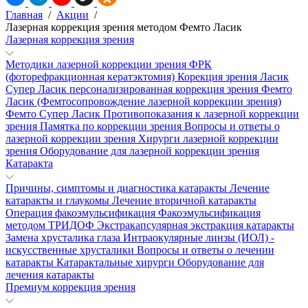
Главная
/
Акции
/
Лазерная коррекция зрения методом Фемто Ласик
Лазерная коррекция зрения
Методики лазерной коррекции зрения
ФРК
(фоторефракционная кератэктомия)
Корекция зрения Ласик
Супер Ласик персонализированная коррекция зрения
Фемто
Ласик (Фемтосопровождение лазерной коррекции зрения)
Фемто Супер Ласик
Противопоказания к лазерной коррекции
зрения
Памятка по коррекции зрения
Вопросы и ответы о
лазерной коррекции зрения
Хирурги лазерной коррекции
зрения
Оборудование для лазерной коррекции зрения
Катаракта
Причины, симптомы и диагностика катаракты
Лечение
катаракты и глаукомы
Лечение вторичной катаракты
Операция факоэмульсификация
Факоэмульсификация
методом ТРИДОФ
Экстракапсулярная экстракция катаракты
Замена хрусталика глаза
Интраокулярные линзы (ИОЛ) -
искусственные хрусталики
Вопросы и ответы о лечении
катаракты
Катарактальные хирурги
Оборудование для
лечения катаракты
Премиум коррекция зрения