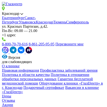
Краснодар
Екатеринбург
Санкт-
Петербург
Ульяновск
Краснодар
Тюмень
Симферополь
ул. Красных Партизан, д.42.
Пн-Вс: 09.00 — 21.00
+1 адрес
8-800-70-70-616
8-861-205-95-95
Перезвоните мне
Версия
для слабовидящих
О клинике
Правовая информация
Профилактика заболеваний зрения
Политика в области качества
Политика в отношении
обработки персональных данных
Гарантии бесплатной
медицинской помощи
Оборудование клиники «ГлазЦентр» в
г. Краснодар
Подарочный сертификат
Вакансии в клинике
«ГлазЦентр»
Цены
Отзывы
Акции